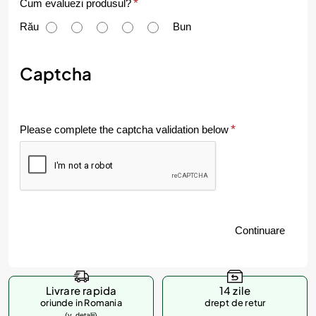
C
Cum evaluezi produsul?
u
Rău
Bun
m
e
Captcha
v
a
Please complete the captcha validation below
l
u
e
z
Continuare
i
p
r
Livrare rapida
14 zile
o
oriunde in Romania
drept de retur
(v. detalii)