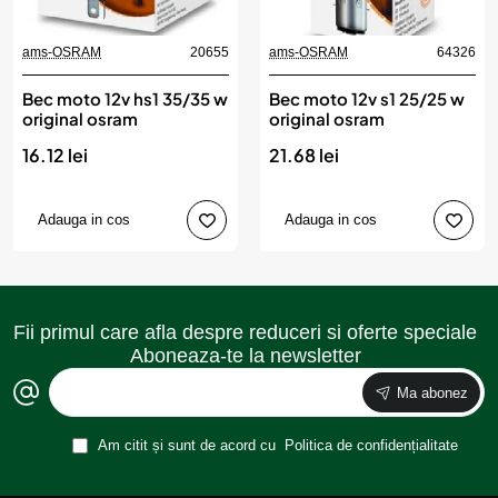
ams-OSRAM
20655
ams-OSRAM
64326
Bec moto 12v hs1 35/35 w
Bec moto 12v s1 25/25 w
original osram
original osram
16.12 lei
21.68 lei
Adauga in cos
Adauga in cos
Fii primul care afla despre reduceri si oferte speciale
Aboneaza-te la newsletter
Ma abonez
Am citit și sunt de acord cu
Politica de confidențialitate