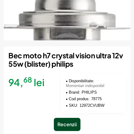
Momentan indisponibil
Bec moto h7 crystal vision ultra 12v
55w (blister) philips
68
94,
lei
Disponibilitate:
Momentan indisponibil
Brand:
PHILIPS
Cod produs:
78775
SKU:
12972CVUBW
Recenzii