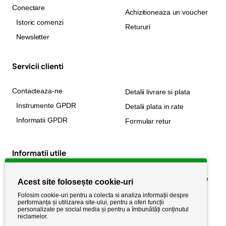
Conectare
Achizitioneaza un voucher
Istoric comenzi
Retururi
Newsletter
Servicii clienti
Contacteaza-ne
Detalii livrare si plata
Instrumente GPDR
Detalii plata in rate
Informatii GPDR
Formular retur
Informatii utile
Despre noi
Politica de confidențialitate
Acest site folosește cookie-uri
Stiri si noutati
Politica de retur
Folosim cookie-uri pentru a colecta si analiza informații despre
performanța și utilizarea site-ului, pentru a oferi funcții
Politica de cookie
Termeni si conditii
personalizate pe social media și pentru a îmbunătăți conținutul
reclamelor.