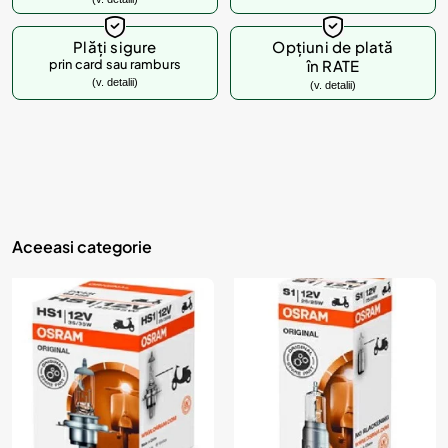
d
u
Plăți sigure
Opțiuni de plată
prin card sau ramburs
în RATE
s
(v. detalii)
(v. detalii)
u
l
?
Aceeasi categorie