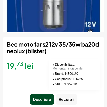
Momentan indisponibil
Bec moto far s2 12v 35/35w ba20d
neolux (blister)
73
19,
lei
Disponibilitate:
Momentan indisponibil
Brand:
NEOLUX
Cod produs:
126235
SKU:
N395-01B
Descriere
Recenzii