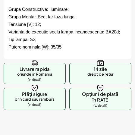
Grupa Constructiva: Iluminare;
Grupa Montaj: Bec, far faza lunga;
Tensiune [V]: 12;
Varianta de executie soclu lampa incandescenta: BA20d;
Tip lampa: S2;
Putere nominala [W]: 35/35
Livrare rapida
14 zile
oriunde in Romania
drept de retur
(v. detalii)
Plăți sigure
Opțiuni de plată
prin card sau ramburs
în RATE
(v. detalii)
(v. detalii)