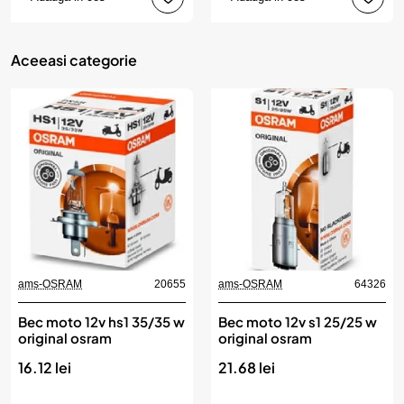
Aceeasi categorie
ams-OSRAM
20655
ams-OSRAM
64326
Bec moto 12v hs1 35/35 w
Bec moto 12v s1 25/25 w
original osram
original osram
16.12 lei
21.68 lei