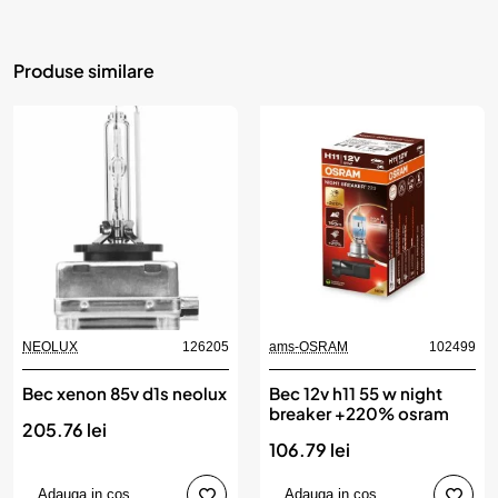
Produse similare
NEOLUX
126205
ams-OSRAM
102499
Bec xenon 85v d1s neolux
Bec 12v h11 55 w night
breaker +220% osram
205.76 lei
106.79 lei
Adauga in cos
Adauga in cos