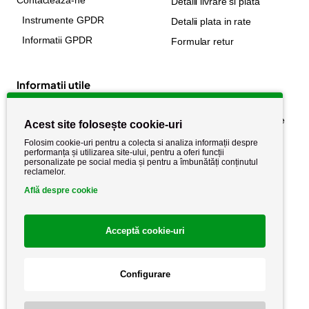
Contacteaza-ne
Detalii livrare si plata
Instrumente GPDR
Detalii plata in rate
Informatii GPDR
Formular retur
Informatii utile
Despre noi
Politica de confidențialitate
Acest site folosește cookie-uri
Stiri si noutati
Politica de retur
Folosim cookie-uri pentru a colecta si analiza informații despre
performanța și utilizarea site-ului, pentru a oferi funcții
Politica de cookie
Termeni si conditii
personalizate pe social media și pentru a îmbunătăți conținutul
reclamelor.
Află despre cookie
Acceptă cookie-uri
Configurare
Copyright AutoCareStore.ro © 2026 Toate drepturile rezervate.