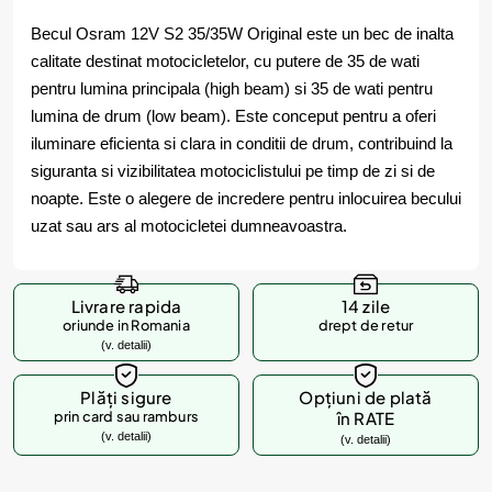
Becul Osram 12V S2 35/35W Original este un bec de inalta
calitate destinat motocicletelor, cu putere de 35 de wati
pentru lumina principala (high beam) si 35 de wati pentru
lumina de drum (low beam). Este conceput pentru a oferi
iluminare eficienta si clara in conditii de drum, contribuind la
siguranta si vizibilitatea motociclistului pe timp de zi si de
noapte. Este o alegere de incredere pentru inlocuirea becului
uzat sau ars al motocicletei dumneavoastra.
Livrare rapida
14 zile
oriunde in Romania
drept de retur
(v. detalii)
Plăți sigure
Opțiuni de plată
prin card sau ramburs
în RATE
(v. detalii)
(v. detalii)