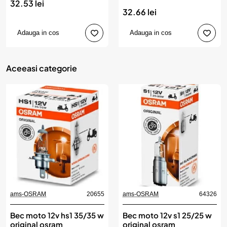
32.53 lei
32.66 lei
Adauga in cos
Adauga in cos
Aceeasi categorie
ams-OSRAM
20655
ams-OSRAM
64326
Bec moto 12v hs1 35/35 w
Bec moto 12v s1 25/25 w
original osram
original osram