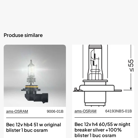
Produse similare
ams-OSRAM
64193NBS-01B
ams-OSRAM
9006-01B
Bec 12v h4 60/55 w night
Bec 12v hb4 51 w original
breaker silver +100%
blister 1 buc osram
blister 1 buc osram