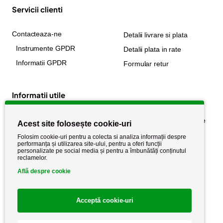
Servicii clienti
Contacteaza-ne
Detalii livrare si plata
Instrumente GPDR
Detalii plata in rate
Informatii GPDR
Formular retur
Informatii utile
Despre noi
Politica de confidențialitate
Acest site folosește cookie-uri
Stiri si noutati
Politica de retur
Folosim cookie-uri pentru a colecta si analiza informații despre
performanța și utilizarea site-ului, pentru a oferi funcții
Politica de cookie
Termeni si conditii
personalizate pe social media și pentru a îmbunătăți conținutul
reclamelor.
Află despre cookie
Acceptă cookie-uri