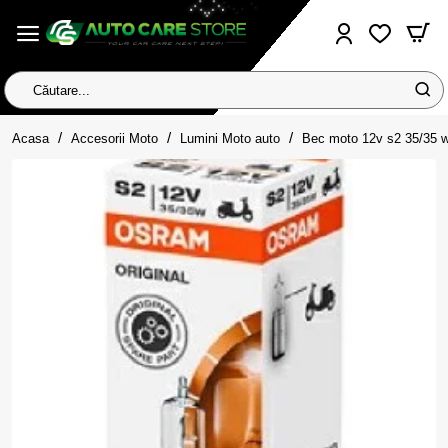
Căutare...
home
Acasa
Accesorii Moto
Lumini Moto auto
Bec moto 12v s2 35/35 w