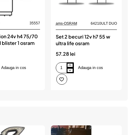
M
35557
ams-OSRAM
64210ULT DUO
a
on 24v h4 75/70
Set 2 becuri 12v h7 55 w
l blister 1 osram
ultra life osram
o
57.28 lei
1
Adauga in cos
Adauga in cos
Set
B
2
m
becuri
1
12v
h
h7
3
55
w
o
ultra
o
life
osram