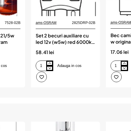
ams-OSRA
7528-02B
ams-OSRAM
2825DRP-02B
Bec cami
 p21/5w
Set 2 becuri auxiliare cu
w origina
sram
led 12v (w5w) red 6000k
bli osram
17.06 lei
58.41 lei
 cos
Adauga in cos
Set
Bec
2
camion
becuri
24v
auxiliare
h4
cu
75/70
led
w
12v
original
(w5w)
blister
red
1
6000k
osram
bli
osram