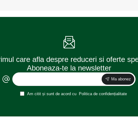
35/35w
Led
(blister)
pentru
philips
motocicleta
12V,
AVX-
ZD59
rimul care afla despre reduceri si oferte sp
Aboneaza-te la newsletter
Ma abonez
Am citit și sunt de acord cu
Politica de confidențialitate