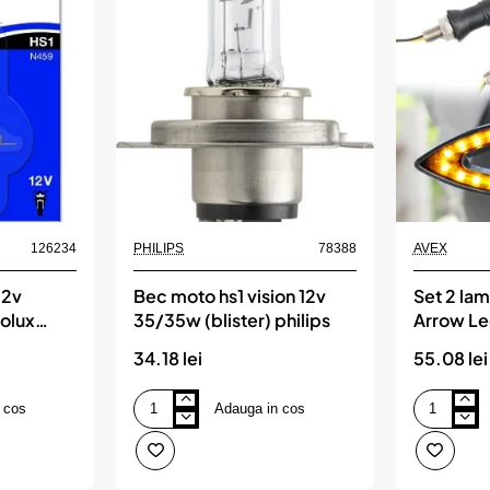
126234
PHILIPS
78388
AVEX
12v
Bec moto hs1 vision 12v
Set 2 lam
olux
35/35w (blister) philips
Arrow Le
motocicl
34.18 lei
55.08 lei
ZD59
 cos
Adauga in cos
Bec
Set
moto
2
hs1
lampi
vision
semnalizare
12v
Arrow