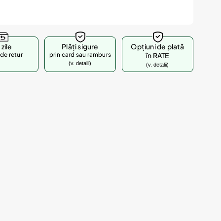
 zile
Plăți sigure
Opțiuni de plată
de retur
prin card sau ramburs
în RATE
(v. detalii)
(v. detalii)