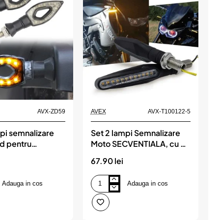
AVX-ZD59
AVEX
AVX-T100122-5
pi semnalizare
Set 2 lampi Semnalizare
d pentru
Moto SECVENTIALA, cu 2
eta, 12V, AVX-
functii, pozitie si
67.90 lei
semnalizare, 12V
Adauga in cos
Adauga in cos
Set
2
lampi
Semnalizare
Moto