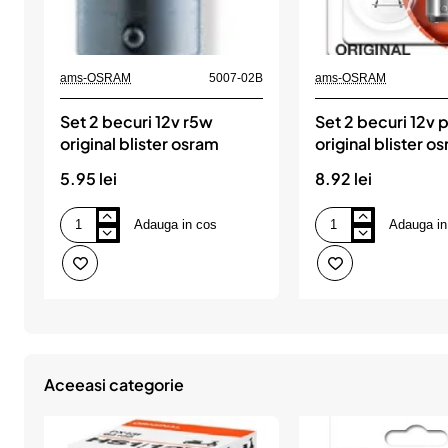
ams-OSRAM
5007-02B
ams-OSRAM
Set 2 becuri 12v r5w
Set 2 becuri 12v
original blister osram
original blister o
5.95 lei
8.92 lei
Adauga in cos
Adauga in
Set
Set
2
2
becuri
becuri
12v
12v
r5w
p21/5w
original
original
blister
blister
osram
osram
Aceeasi categorie