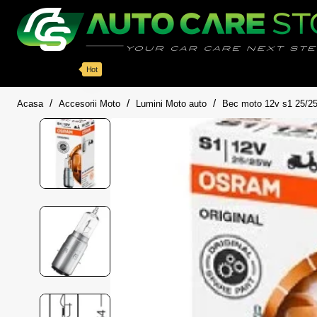
Categorii
Detailing auto
Accesorii
Pache
Hot
home
Acasa
Accesorii Moto
Lumini Moto auto
Bec moto 12v s1 25/25