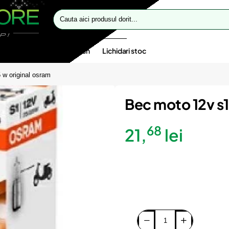
Cauta
aici
produsul
dorit...
te speciale
Oferte flash
Lichidari stoc
 w original osram
Bec moto 12v s1
68
21,
lei