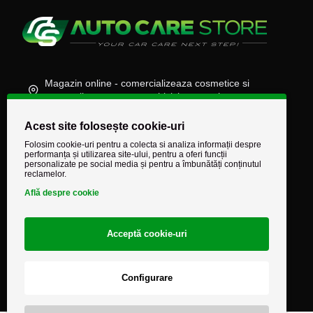
Magazin online - comercializeaza cosmetice si
accesorii auto, moto, atv, biciclete, camioane
(+40) 745 848 890
Acest site folosește cookie-uri
comenzi@autocarestore.ro
Folosim cookie-uri pentru a colecta si analiza informații despre
performanța și utilizarea site-ului, pentru a oferi funcții
personalizate pe social media și pentru a îmbunătăți conținutul
reclamelor.
Află despre cookie
Acceptă cookie-uri
Configurare