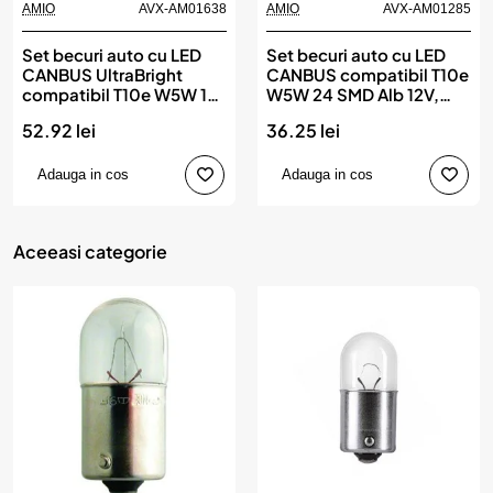
AMIO
AVX-AM01638
AMIO
AVX-AM01285
Set becuri auto cu LED
Set becuri auto cu LED
CANBUS UltraBright
CANBUS compatibil T10e
compatibil T10e W5W 12
W5W 24 SMD Alb 12V,
SMD Alb 12/24V, destinat
destinat competitiilor
52.92 lei
36.25 lei
competitiilor auto sau
auto sau off-road, AMIO
off-road, AMIO
Adauga in cos
Adauga in cos
Aceeasi categorie