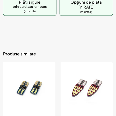
Plăți sigure
Opțiuni de plată
prin card sau ramburs
în RATE
(v. detalii)
(v. detalii)
Produse similare