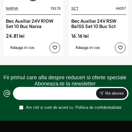
NARVA
78176
SCT
44057
Bec Auxiliar 24V R10W
Bec Auxiliar 24V R5W
Set 10 Buc Narva
Ba15S Set 10 Buc Sct
24.81 lei
16.16 lei
Adauga in cos
Adauga in cos
Fii primul care afla despre reduceri si oferte speciale
Aboneaza-te la newsletter
Ma abonez
Am citit și sunt de acord cu
Politica de confidențialitate