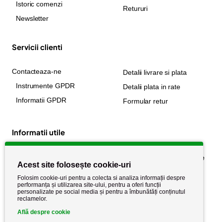
Istoric comenzi
Retururi
Newsletter
Servicii clienti
Contacteaza-ne
Detalii livrare si plata
Instrumente GPDR
Detalii plata in rate
Informatii GPDR
Formular retur
Informatii utile
Despre noi
Politica de confidențialitate
Acest site folosește cookie-uri
Stiri si noutati
Politica de retur
Folosim cookie-uri pentru a colecta si analiza informații despre
Politica de cookie
performanța și utilizarea site-ului, pentru a oferi funcții
Termeni si conditii
personalizate pe social media și pentru a îmbunătăți conținutul
reclamelor.
Află despre cookie