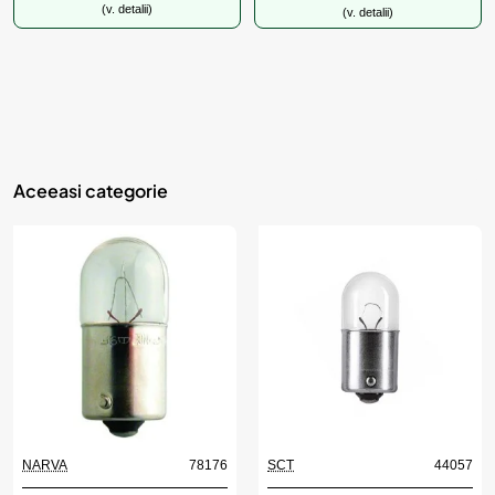
(v. detalii)
(v. detalii)
Aceeasi categorie
NARVA
78176
SCT
44057