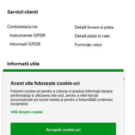
Servicii clienti
Contacteaza-ne
Detalii livrare si plata
Instrumente GPDR
Detalii plata in rate
Informatii GPDR
Formular retur
Informatii utile
Despre noi
Politica de confidențialitate
Acest site folosește cookie-uri
Stiri si noutati
Politica de retur
Folosim cookie-uri pentru a colecta si analiza informații despre
Politica de cookie
performanța și utilizarea site-ului, pentru a oferi funcții
Termeni si conditii
personalizate pe social media și pentru a îmbunătăți conținutul
reclamelor.
Află despre cookie
Acceptă cookie-uri