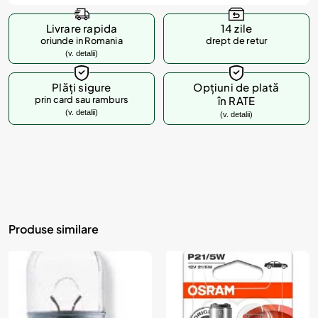
Livrare rapida
14 zile
oriunde in Romania
drept de retur
(v. detalii)
Plăți sigure
Opțiuni de plată
prin card sau ramburs
în RATE
(v. detalii)
(v. detalii)
Produse similare