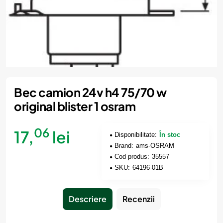
Bec camion 24v h4 75/70 w
original blister 1 osram
06
17,
lei
Disponibilitate:
În stoc
Brand:
ams-OSRAM
Cod produs:
35557
SKU:
64196-01B
Descriere
Recenzii