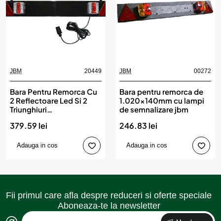
JBM
20449
JBM
00272
Bara Pentru Remorca Cu
Bara pentru remorca de
2 Reflectoare Led Si 2
1.020x140mm cu lampi
Triunghiuri
de semnalizare jbm
Reflectorizante. Cablu
379.59 lei
246.83 lei
De 5 M Jbm
Adauga in cos
Adauga in cos
Fii primul care afla despre reduceri si oferte speciale
Aboneaza-te la newsletter