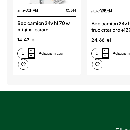
ams-OSRAM
05144
ams-OSRAM
Bec camion 24v h1 70 w
Bec camion 24v h
original osram
truckstar pro +1
nextgen osram
14.42 lei
24.66 lei
Adauga in cos
Adauga in
Bec
Bec
camion
camion
24v
24v
h1
h1
70
70
w
w
original
truckstar
osram
pro
+120%
nextgen
osram