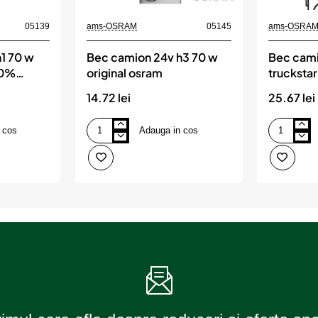
05139
ams-OSRAM
05145
ams-OSRA
1 70 w
Bec camion 24v h3 70 w
Bec cami
20%
original osram
trucksta
nextgen 
14.72 lei
25.67 lei
 cos
Adauga in cos
Bec
Bec
camion
camion
24v
24v
h3
h3
70
70
w
w
original
truckstar
osram
pro
+120%
nextgen
osram