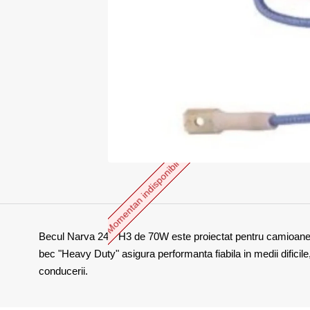
Momentan indisponibil
Becul Narva 24V H3 de 70W este proiectat pentru camioane si v
bec "Heavy Duty" asigura performanta fiabila in medii dificile, 
conducerii.