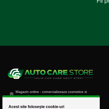
Fii p
Magazin online - comercializeaza cosmetice si
accesorii auto, moto, atv, biciclete, camioane
(+40) 745 848 890
Acest site folosește cookie-uri