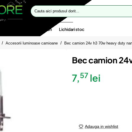
Cauta
aici
produsul
dorit...
te speciale
Oferte flash
Lichidari stoc
Accesorii luminoase camioane
Bec camion 24v h3 70w heavy duty na
Bec camion 24v
57
7,
lei
Adauga in wishlist