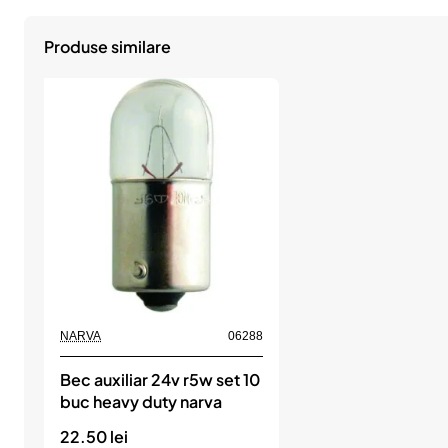
Produse similare
NARVA
06288
Bec auxiliar 24v r5w set 10
buc heavy duty narva
22.50 lei