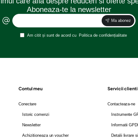
rimul care afla despre reduceri si oferte sp
Aboneaza-te la newsletter
Ma abonez
Am citit și sunt de acord cu
Politica de confidențialitate
Contul meu
Servicii clienti
Conectare
Contacteaza-ne
Istoric comenzi
Instrumente 
Newsletter
Informatii GP
Achizitioneaza un voucher
Detalii livrare s