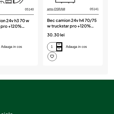
ams-OSRAM
05141
M
05140
a
Bec camion 24v h4 70/75
on 24v h3 70 w
w truckstar pro +120%
r pro +120%
w
nextgen osram
osram
30.30 lei
1
Adauga in cos
Adauga in cos
Bec
B
camion
c
24v
2
h4
h
70/75
7
w
truckstar
o
pro
o
+120%
nextgen
osram