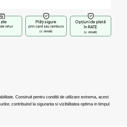
 zile
Plăți sigure
Opțiuni de plată
de retur
prin card sau ramburs
în RATE
(v. detalii)
(v. detalii)
litate. Construit pentru conditii de utilizare extrema, acest
ilor, contribuind la siguranta si vizibilitatea optima in timpul