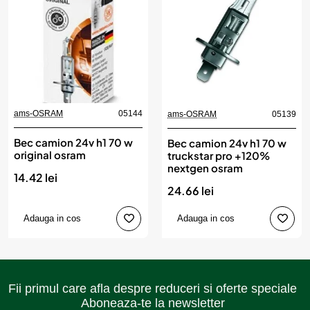
ams-OSRAM
05144
ams-OSRAM
05139
Bec camion 24v h1 70 w
Bec camion 24v h1 70 w
original osram
truckstar pro +120%
nextgen osram
14.42 lei
24.66 lei
Adauga in cos
Adauga in cos
Fii primul care afla despre reduceri si oferte speciale
Aboneaza-te la newsletter