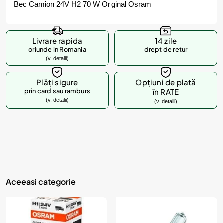
Bec Camion 24V H2 70 W Original Osram
Livrare rapida
14 zile
oriunde in Romania
drept de retur
(v. detalii)
Plăți sigure
Opțiuni de plată
prin card sau ramburs
în RATE
(v. detalii)
(v. detalii)
Aceeasi categorie