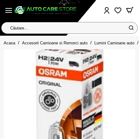
Căutare...
home
Acasa
Accesorii Camioane si Remorci auto
Lumini Camioane auto