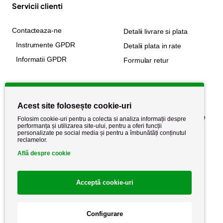
Servicii clienti
Contacteaza-ne
Detalii livrare si plata
Instrumente GPDR
Detalii plata in rate
Informatii GPDR
Formular retur
Informatii utile
Acest site folosește cookie-uri
Despre noi
Politica de confidențialitate
Folosim cookie-uri pentru a colecta si analiza informații despre
performanța și utilizarea site-ului, pentru a oferi funcții
Stiri si noutati
Politica de retur
personalizate pe social media și pentru a îmbunătăți conținutul
reclamelor.
Politica de cookie
Termeni si conditii
Află despre cookie
Acceptă cookie-uri
Configurare