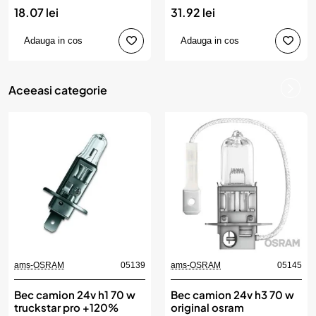
18.07 lei
31.92 lei
Adauga in cos
Adauga in cos
Aceeasi categorie
ams-OSRAM
05139
ams-OSRAM
05145
Bec camion 24v h1 70 w
Bec camion 24v h3 70 w
truckstar pro +120%
original osram