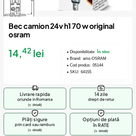
Bec camion 24v h1 70 w original
osram
42
14,
lei
Disponibilitate:
În stoc
Brand:
ams-OSRAM
Cod produs:
05144
SKU:
64155
Livrare rapida
14 zile
oriunde in Romania
drept de retur
(v. detalii)
Plăți sigure
Opțiuni de plată
prin card sau ramburs
în RATE
(v. detalii)
(v. detalii)