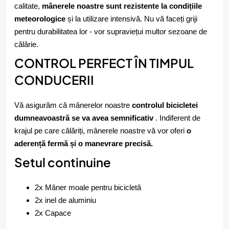
calitate,
mânerele noastre sunt rezistente la condițiile
meteorologice
și la utilizare intensivă. Nu vă faceți griji
pentru durabilitatea lor - vor supraviețui multor sezoane de
călărie.
CONTROL PERFECT ÎN TIMPUL
CONDUCERII
Vă asigurăm că mânerelor noastre
controlul bicicletei
dumneavoastră se va avea semnificativ
. Indiferent de
krajul pe care călăriți, mânerele noastre vă vor oferi
o
aderență fermă
și o manevrare precisă.
Setul continuine
2x Mâner moale pentru bicicletă
2x inel de aluminiu
2x Capace