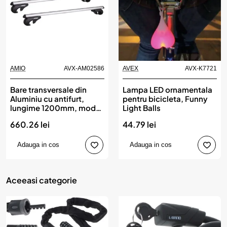
AMIO
AVX-AM02586
AVEX
AVX-K7721
Bare transversale din
Lampa LED ornamentala
Aluminiu cu antifurt,
pentru bicicleta, Funny
lungime 1200mm, model
Light Balls
CRR-01, AMIO
660.26 lei
44.79 lei
Adauga in cos
Adauga in cos
Aceeasi categorie