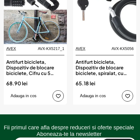
AVEX
AVX-KX5217_1
AVEX
AVX-KX5056
Antifurt bicicleta,
Antifurt bicicleta,
Dispozitiv de blocare
Dispozitiv de blocare
biciclete, Cifru cu 5
biciclete, spiralat, cu
digits, lungime 90cm,
cheie, lungime 150cm,
68.90 lei
65.18 lei
culoare Neagra
culoare Neagra
Adauga in cos
Adauga in cos
Fii primul care afla despre reduceri si oferte speciale
Aboneaza-te la newsletter