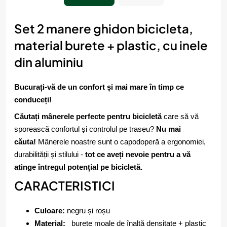
Set 2 manere ghidon bicicleta,
material burete + plastic, cu inele
din aluminiu
Bucurați-vă de un confort și mai mare în timp ce
conduceți!
Căutați mânerele perfecte pentru bicicletă
care să vă
sporească confortul și controlul pe traseu?
Nu mai
căuta!
Mânerele noastre sunt o capodoperă a ergonomiei,
durabilității și stilului -
tot ce aveți nevoie pentru a vă
atinge întregul potențial pe bicicletă.
CARACTERISTICI
Culoare:
negru și roșu
Material:
burete moale de înaltă densitate + plastic