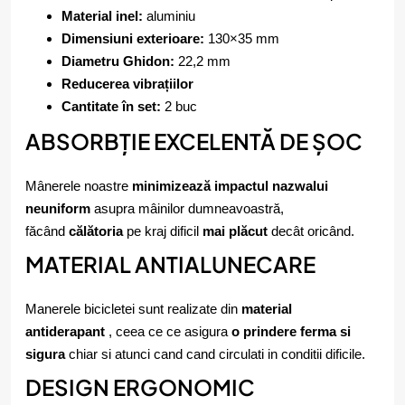
Material inel:
aluminiu
Dimensiuni exterioare:
130×35 mm
Diametru Ghidon:
22,2 mm
Reducerea vibrațiilor
Cantitate în set:
2 buc
ABSORBȚIE EXCELENTĂ DE ȘOC
Mânerele noastre
minimizează impactul nazwalui
neuniform
asupra mâinilor dumneavoastră,
făcând
călătoria
pe kraj dificil
mai plăcut
decât oricând.
MATERIAL ANTIALUNECARE
Manerele bicicletei sunt realizate din
material
antiderapant
, ceea ce ce asigura
o prindere ferma si
sigura
chiar si atunci cand cand circulati in conditii dificile.
DESIGN ERGONOMIC