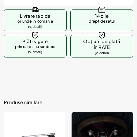
Livrare rapida
14 zile
oriunde in Romania
drept de retur
(v. detalii)
Plăți sigure
Opțiuni de plată
prin card sau ramburs
în RATE
(v. detalii)
(v. detalii)
Produse similare