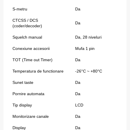
S-metru
Da
CTCSS / DCS
Da
(coder/decoder)
Squelch manual
Da, 28 niveluri
Conexiune accesorii
Mufa 1 pin
TOT (Time out Timer)
Da
Temperatura de functionare
-26°C ~ +80°C
Sunet taste
Da
Pornire automata
Da
Tip display
LCD
Monitorizare canale
Da
Display
Da