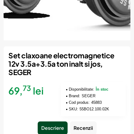
Set claxoane electromagnetice
12v 3.5a+3.5a ton inalt si jos,
SEGER
73
69,
lei
Disponibilitate:
În stoc
Brand:
SEGER
Cod produs:
45883
SKU:
55BO12.100.02K
Descriere
Recenzii