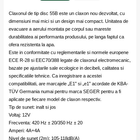
Claxonul de tip disc 55B este un claxon nou dezvoltat, cu
dimensiuni mai mici si un design mai compact.
Unitatea de
evacuare a aerului montata pe corpul sau mareste
durabilitatea ai performanta produsului, pe langa faptul ca
ofera rezistenta la apa.
Este in conformitate cu reglementarile si normele europene
ECE R-28 si EEC70/388 legate de claxonul electromecanic,
bazate pe ajustarile sale ecologice in decibeli, calitatea si
specificatiile tehnice. Ca inregistrare a acestei
compatibilitati, are marcajele „E1” si „e1” acordate de KBA-
TÜV Germania numai pentru marca SEGER pentru a fi
aplicate pe fiecare model de claxon respectiv.
Tip de sunet: inalt si jos
Voltaj: 12V
Frecventa: 420 Hz ± 20/350 Hz ± 20
Amperi: 4A+4A
Nivel de sunet (2m): 105-118dB(A)