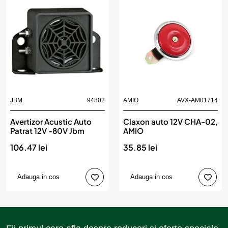
JBM
94802
AMIO
AVX-AM01714
Avertizor Acustic Auto
Claxon auto 12V CHA-02,
Patrat 12V -80V Jbm
AMIO
106.47 lei
35.85 lei
Adauga in cos
Adauga in cos