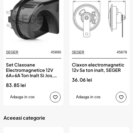
SEGER
45890
SEGER
45878
Set Claxoane
Claxon electromagnetic
Electromagnetice 12V
12v 5a ton inalt, SEGER
6A+6A Ton Inalt Si Jos,
36.06 lei
45890, SEGER
83.85 lei
Adauga in cos
Adauga in cos
Aceeasi categorie