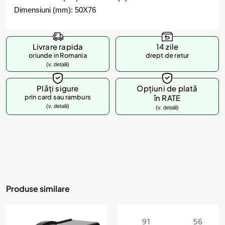
Dimensiuni (mm): 50X76
Livrare rapida
14 zile
oriunde in Romania
drept de retur
(v. detalii)
Plăți sigure
Opțiuni de plată
prin card sau ramburs
în RATE
(v. detalii)
(v. detalii)
Produse similare