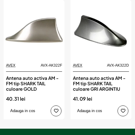
AVEX
AVX-AK322F
AVEX
AVX-AK322D
Antena auto activa AM -
Antena auto activa AM -
FM tip SHARK TAIL
FM tip SHARK TAIL
culoare GOLD
culoare GRI ARGINTIU
40.31 lei
41.09 lei
Adauga in cos
Adauga in cos