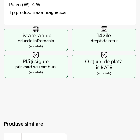
Putere(W): 4 W
Tip produs: Baza magnetica
Livrare rapida
14 zile
oriunde in Romania
drept de retur
(v. detalii)
Plăți sigure
Opțiuni de plată
prin card sau ramburs
în RATE
(v. detalii)
(v. detalii)
Produse similare