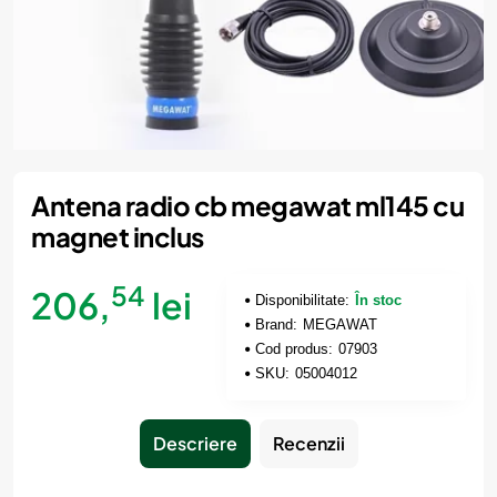
Antena radio cb megawat ml145 cu
magnet inclus
54
206,
lei
Disponibilitate:
În stoc
Brand:
MEGAWAT
Cod produs:
07903
SKU:
05004012
Descriere
Recenzii