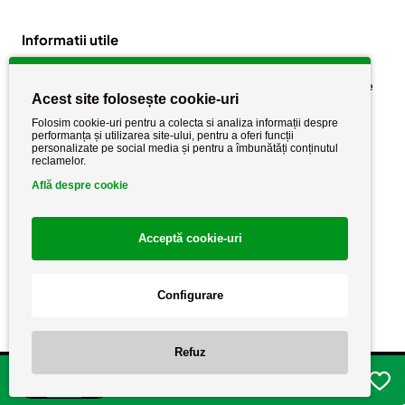
Informatii utile
Despre noi
Politica de confidențialitate
Acest site folosește cookie-uri
Stiri si noutati
Politica de retur
Folosim cookie-uri pentru a colecta si analiza informații despre
Politica de cookie
performanța și utilizarea site-ului, pentru a oferi funcții
Termeni si conditii
personalizate pe social media și pentru a îmbunătăți conținutul
reclamelor.
Află despre cookie
Acceptă cookie-uri
Configurare
Copyright AutoCareStore.ro © 2026 Toate drepturile rezervate.
Refuz
Adauga in cos