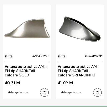
AVEX
AVX-AK322F
AVEX
AVX-AK322D
Antena auto activa AM -
Antena auto activa AM -
FM tip SHARK TAIL
FM tip SHARK TAIL
culoare GOLD
culoare GRI ARGINTIU
40.31 lei
41.09 lei
Adauga in cos
Adauga in cos