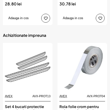
28.80 lei
30.78 lei
Adauga in cos
Adauga in cos
Achizitionate impreuna
AVEX
AVX-PROT13
AVEX
AVX-PROT04
Produs de top
Set 4 bucati protectie
Rola folie crom pentru