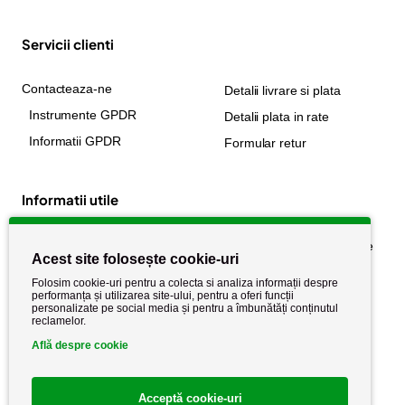
Servicii clienti
Contacteaza-ne
Detalii livrare si plata
Instrumente GPDR
Detalii plata in rate
Informatii GPDR
Formular retur
Informatii utile
Despre noi
Politica de confidențialitate
Acest site folosește cookie-uri
Stiri si noutati
Politica de retur
Folosim cookie-uri pentru a colecta si analiza informații despre
Politica de cookie
performanța și utilizarea site-ului, pentru a oferi funcții
Termeni si conditii
personalizate pe social media și pentru a îmbunătăți conținutul
reclamelor.
Află despre cookie
Acceptă cookie-uri