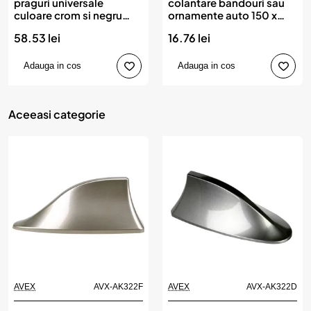
praguri universale
colantare bandouri sau
culoare crom si negru
ornamente auto 150 x
diamond
3cm
58.53 lei
16.76 lei
Adauga in cos
Adauga in cos
Aceeasi categorie
AVEX
AVX-AK322F
AVEX
AVX-AK322D