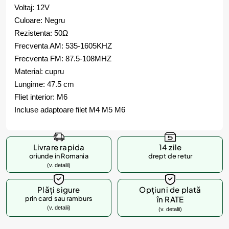
Voltaj: 12V
Culoare: Negru
Rezistenta: 50Ω
Frecventa AM: 535-1605KHZ
Frecventa FM: 87.5-108MHZ
Material: cupru
Lungime: 47.5 cm
Fliet interior: M6
Incluse adaptoare filet M4 M5 M6
Livrare rapida
14 zile
oriunde in Romania
drept de retur
(v. detalii)
Plăți sigure
Opțiuni de plată
prin card sau ramburs
în RATE
(v. detalii)
(v. detalii)