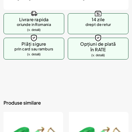
Livrare rapida
14 zile
oriunde in Romania
drept de retur
(v. detalii)
Plăți sigure
Opțiuni de plată
prin card sau ramburs
în RATE
(v. detalii)
(v. detalii)
Produse similare