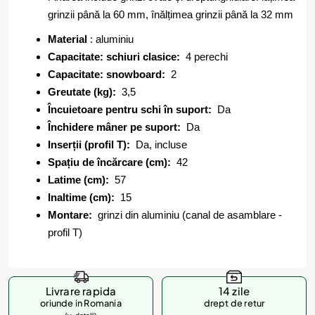
grinzii până la 60 mm, înălțimea grinzii până la 32 mm
Material
: aluminiu
Capacitate: schiuri clasice:
4 perechi
Capacitate: snowboard:
2
Greutate (kg):
3,5
Încuietoare pentru schi în suport:
Da
Închidere mâner pe suport:
Da
Inserții (profil T):
Da, incluse
Spațiu de încărcare (cm):
42
Latime (cm):
57
Inaltime (cm):
15
Montare:
grinzi din aluminiu (canal de asamblare -
profil T)
Livrare rapida
14 zile
oriunde in Romania
drept de retur