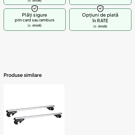
(v. detalii)
Plăți sigure
Opțiuni de plată
prin card sau ramburs
în RATE
(v. detalii)
(v. detalii)
Produse similare