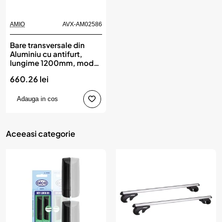
AMIO
AVX-AM02586
Bare transversale din
Aluminiu cu antifurt,
lungime 1200mm, model
CRR-01, AMIO
660.26 lei
Adauga in cos
Aceeasi categorie