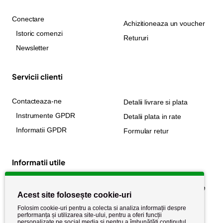
Conectare
Achizitioneaza un voucher
Istoric comenzi
Retururi
Newsletter
Servicii clienti
Contacteaza-ne
Detalii livrare si plata
Instrumente GPDR
Detalii plata in rate
Informatii GPDR
Formular retur
Informatii utile
Despre noi
Politica de confidențialitate
Acest site folosește cookie-uri
Stiri si noutati
Politica de retur
Folosim cookie-uri pentru a colecta si analiza informații despre
Politica de cookie
performanța și utilizarea site-ului, pentru a oferi funcții
Termeni si conditii
personalizate pe social media și pentru a îmbunătăți conținutul