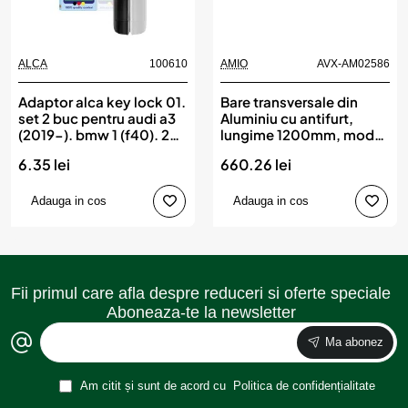
ALCA
100610
AMIO
AVX-AM02586
Adaptor alca key lock 01.
Bare transversale din
set 2 buc pentru audi a3
Aluminiu cu antifurt,
(2019-). bmw 1 (f40). 2
lungime 1200mm, model
(f44) (2019-). mercedes
CRR-01, AMIO
6.35 lei
660.26 lei
c-klasse. eqe. eqs
(2021-)
Adauga in cos
Adauga in cos
Fii primul care afla despre reduceri si oferte speciale
Aboneaza-te la newsletter
Ma abonez
Am citit și sunt de acord cu
Politica de confidențialitate