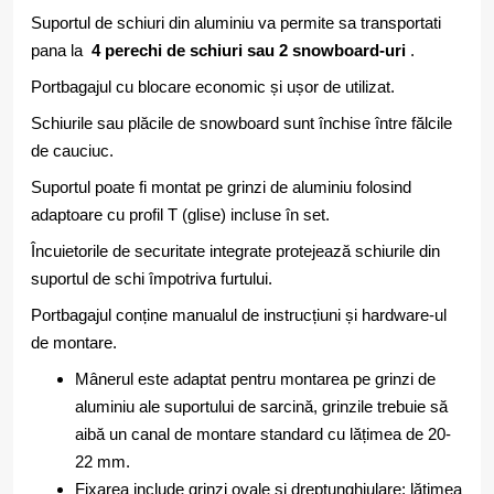
Suportul de schiuri din aluminiu va permite sa transportati
pana la
4 perechi de schiuri sau 2 snowboard-uri
.
Portbagajul cu blocare economic și ușor de utilizat.
Schiurile sau plăcile de snowboard sunt închise între fălcile
de cauciuc.
Suportul poate fi montat pe grinzi de aluminiu folosind
adaptoare cu profil T (glise) incluse în set.
Încuietorile de securitate integrate protejează schiurile din
suportul de schi împotriva furtului.
Portbagajul conține manualul de instrucțiuni și hardware-ul
de montare.
Mânerul este adaptat pentru montarea pe grinzi de
aluminiu ale suportului de sarcină, grinzile trebuie să
aibă un canal de montare standard cu lățimea de 20-
22 mm.
Fixarea include grinzi ovale și dreptunghiulare: lățimea