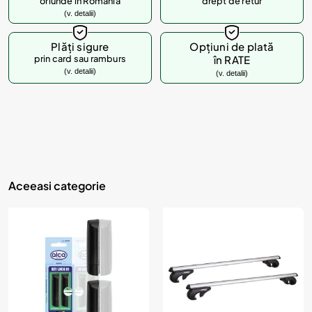
oriunde in Romania
drept de retur
(v. detalii)
Plăți sigure
Opțiuni de plată
prin card sau ramburs
în RATE
(v. detalii)
(v. detalii)
Aceeasi categorie