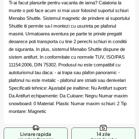
Ti-ai facut planurile pentru vacanta de iarna? Calatoria la
munte o poti face acum si mai usor folosind suportul schiuri
Menabo Shuttle. Sistemul magnetic de prindere al suportului
Shuttle iti permite sa-l montezi cu usurinta pe plafonul
masinii. Urmatoarea aventura pe partie te prinde pregatit
deoarece poti transporta cu tine 2 perechi schiuri in conditii
de siguranta. In plus, sistemul Menabo Shuttle dispune de
sistem antifurt. In conformitate cu normele TUV, ISO/PAS
11154:2006, DIN 75302. Produsul nu este compatibil cu
autoturismul tau daca: - ai trapa sau plafon panoramic -
plafonul nu este metalic - plafonul are striatii sau denivelari
Specificatii tehnice: Ajustabil pe inaltime: Nu Antifurt suport:
Da Antifurt echipamente: Da Culoare: Negru Numar maxim
snowboard: 0 Material: Plastic Numar maxim schiuri: 2 Tip
montare: Magnetic
Livrare rapida
14 zile