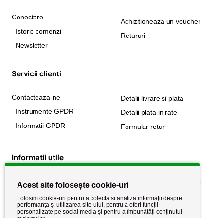
Conectare
Achizitioneaza un voucher
Istoric comenzi
Retururi
Newsletter
Servicii clienti
Contacteaza-ne
Detalii livrare si plata
Instrumente GPDR
Detalii plata in rate
Informatii GPDR
Formular retur
Informatii utile
Despre noi
Politica de confidențialitate
Acest site folosește cookie-uri
Stiri si noutati
Politica de retur
Folosim cookie-uri pentru a colecta si analiza informații despre
performanța și utilizarea site-ului, pentru a oferi funcții
Politica de cookie
Termeni si conditii
personalizate pe social media și pentru a îmbunătăți conținutul