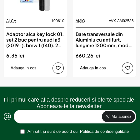
ALCA
100610
AMIO
AVX-AM02586
Adaptor alca key lock 01.
Bare transversale din
set 2 buc pentru audi a3
Aluminiu cu antifurt,
(2019-). bmw 1 (f40). 2
lungime 1200mm, model
(f44) (2019-). mercedes
CRR-01, AMIO
6.35 lei
660.26 lei
c-klasse. eqe. eqs
(2021-)
Adauga in cos
Adauga in cos
Fii primul care afla despre reduceri si oferte speciale
Aboneaza-te la newsletter
Ma abonez
Am citit și sunt de acord cu
Politica de confidențialitate