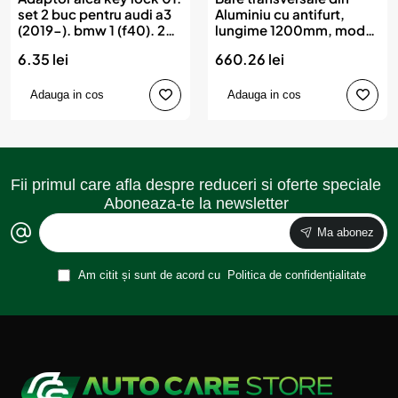
set 2 buc pentru audi a3
Aluminiu cu antifurt,
(2019-). bmw 1 (f40). 2
lungime 1200mm, model
(f44) (2019-). mercedes
CRR-01, AMIO
6.35 lei
660.26 lei
c-klasse. eqe. eqs
(2021-)
Adauga in cos
Adauga in cos
Fii primul care afla despre reduceri si oferte speciale
Aboneaza-te la newsletter
Ma abonez
Am citit și sunt de acord cu
Politica de confidențialitate