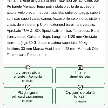
Tema mai este asigurata si prin materialul de fabricatie: otel.
Pe barele Menabo Tema poti instala o suita de accesorii
auto si velo precum: suport bicicleta, cutie portbagaj, suport
schi sau suport caiac canoe. Accesoriile se prind cu sistem
clasic de prindere tip U prin exteriorul barei transversale.
Aprobate TUV & ISO. Specificatii tehnice: Tip produs: Bare
transversale Culoare: Negru Lungime: 1120 mm Greutate
maxima (kg): 50 Greutate maxima suportata: 50 kg
Inaltime: 30 mm Marca: Audi Latime: 48 mm Material: Otel
Tip montare: Pe caroserie
Livrare rapida
14 zile
oriunde in Romania
drept de retur
(v. detalii)
Plăți sigure
Opțiuni de plată
prin card sau ramburs
în RATE
(v. detalii)
(v. detalii)