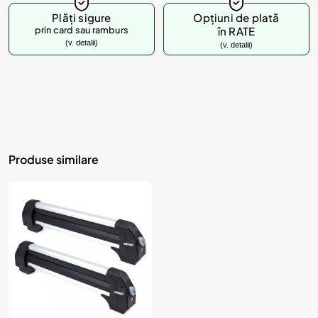
Plăți sigure
Opțiuni de plată
prin card sau ramburs
în RATE
(v. detalii)
(v. detalii)
Produse similare