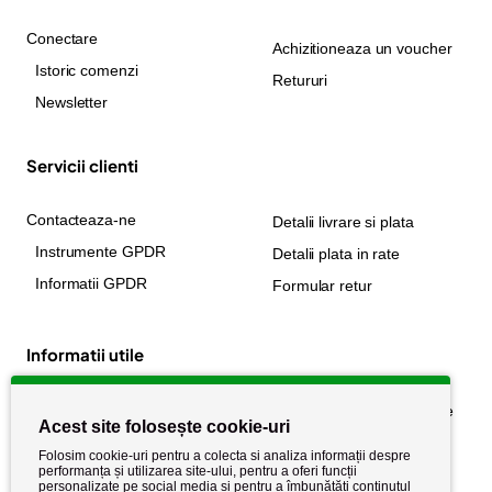
Conectare
Achizitioneaza un voucher
Istoric comenzi
Retururi
Newsletter
Servicii clienti
Contacteaza-ne
Detalii livrare si plata
Instrumente GPDR
Detalii plata in rate
Informatii GPDR
Formular retur
Informatii utile
Despre noi
Politica de confidențialitate
Acest site folosește cookie-uri
Stiri si noutati
Politica de retur
Folosim cookie-uri pentru a colecta si analiza informații despre
Politica de cookie
performanța și utilizarea site-ului, pentru a oferi funcții
Termeni si conditii
personalizate pe social media și pentru a îmbunătăți conținutul