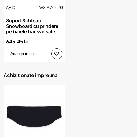
AMIO
AVX-AM02590
Suport Schi sau
Snowboard cu prindere
pe barele transversale,
570mm, model SSR-01S,
645.45 lei
AMIO
Adauga in cos
Achizitionate impreuna