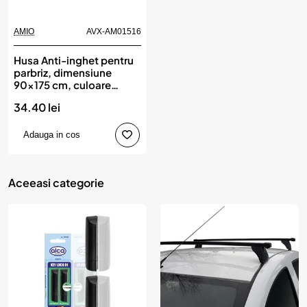
AMIO
AVX-AM01516
Husa Anti-inghet pentru
parbriz, dimensiune
90x175 cm, culoare
neagra, AMIO
34.40 lei
Adauga in cos
Aceeasi categorie