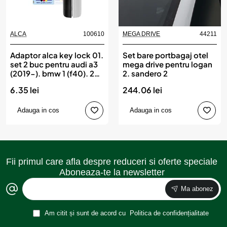
ALCA
100610
MEGA DRIVE
44211
Adaptor alca key lock 01.
Set bare portbagaj otel
set 2 buc pentru audi a3
mega drive pentru logan
(2019-). bmw 1 (f40). 2
2. sandero 2
(f44) (2019-). mercedes
6.35 lei
244.06 lei
c-klasse. eqe. eqs
(2021-)
Adauga in cos
Adauga in cos
Fii primul care afla despre reduceri si oferte speciale
Aboneaza-te la newsletter
Ma abonez
Am citit și sunt de acord cu
Politica de confidențialitate