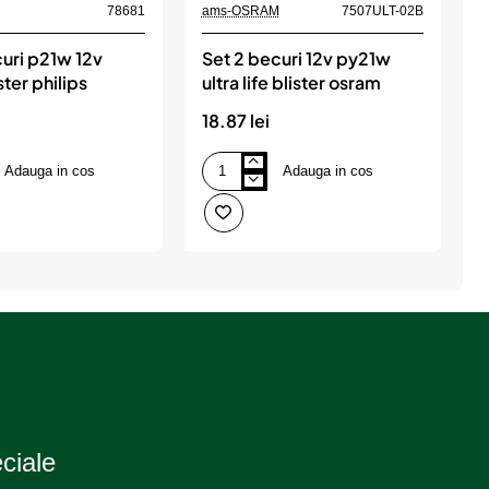
78681
ams-OSRAM
7507ULT-02B
uri p21w 12v
Set 2 becuri 12v py21w
ster philips
ultra life blister osram
b
18.87 lei
3
Adauga in cos
Adauga in cos
Set
B
2
l
becuri
1
12v
0
py21w
s
ultra
8
life
b
blister
2
osram
b
n
eciale