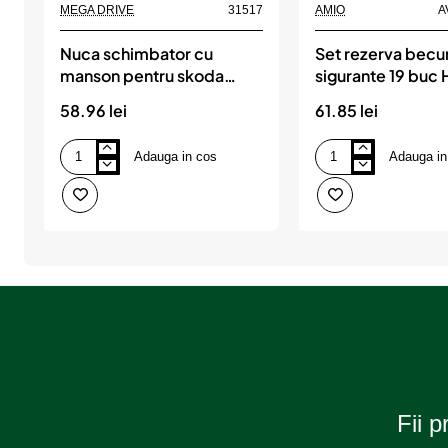
MEGA DRIVE
31517
AMIO
A
Nuca schimbator cu
Set rezerva becur
manson pentru skoda
sigurante 19 buc H
octavia ii 2004-2013 5
AMIO
58.96 lei
61.85 lei
trepte, MEGA DRIVE
Adauga in cos
Adauga in
Nuca
Set
schimbator
rezerva
cu
becuri
manson
si
pentru
sigurante
skoda
19
octavia
buc
ii
H1
2004-
si
2013
H7,
5
AMIO
trepte,
MEGA
DRIVE
Fii p