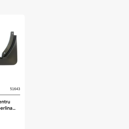
51643
entru
erlina
buc,