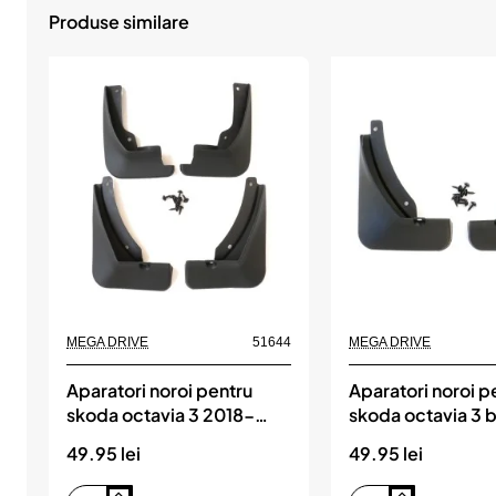
Produse similare
MEGA DRIVE
51644
MEGA DRIVE
Aparatori noroi pentru
Aparatori noroi p
skoda octavia 3 2018-
skoda octavia 3 b
2020 sedan set 4 buc,
2014-2018 set 4 
49.95 lei
49.95 lei
MEGA DRIVE
MEGA DRIVE