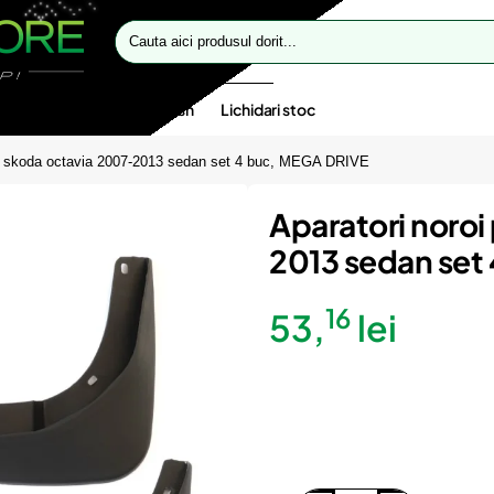
Cauta
aici
produsul
dorit...
te speciale
Oferte flash
Lichidari stoc
ru skoda octavia 2007-2013 sedan set 4 buc, MEGA DRIVE
Aparatori noroi
2013 sedan set
16
53,
lei