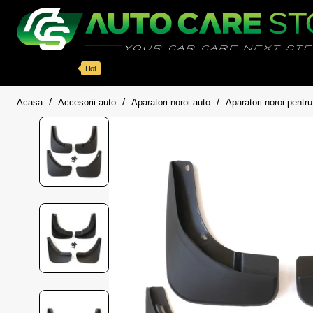
Categorii
Detailing auto
Accesorii
Pache
Hot
home
Acasa
Accesorii auto
Aparatori noroi auto
Aparatori noroi pent