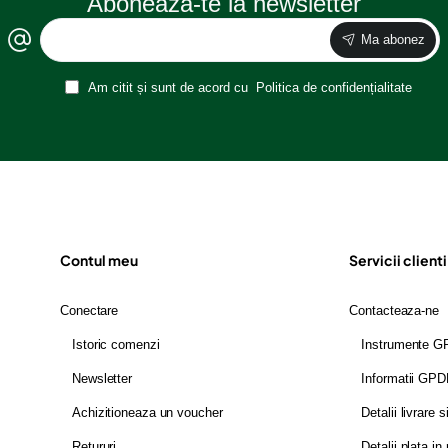
Aboneaza-te la newsletter
Ma abonez
Am citit și sunt de acord cu
Politica de confidențialitate
Contul meu
Servicii clienti
Conectare
Contacteaza-ne
Istoric comenzi
Instrumente 
Newsletter
Informatii GP
Achizitioneaza un voucher
Detalii livrare s
Retururi
Detalii plata in 