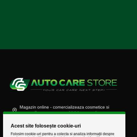
Magazin online - comercializeaza cosmetice si
accesorii auto, moto, atv, biciclete, camioane
(+40) 745 848 890
Acest site folosește cookie-uri
comenzi@autocarestore.ro
Folosim cookie-uri pentru a colecta si analiza informații despre