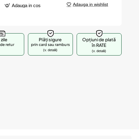
Adauga in wishlist
Adauga in cos
 zile
Plăți sigure
Opțiuni de plată
de retur
prin card sau ramburs
în RATE
(v. detalii)
(v. detalii)