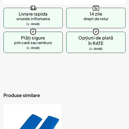
Livrare rapida
14 zile
oriunde in Romania
drept de retur
(v. detalii)
Plăți sigure
Opțiuni de plată
prin card sau ramburs
în RATE
(v. detalii)
(v. detalii)
Produse similare