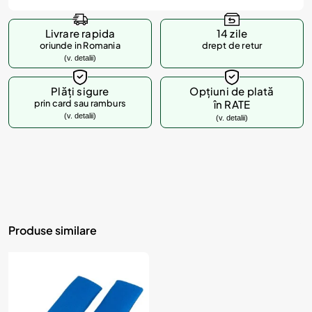
Livrare rapida
14 zile
oriunde in Romania
drept de retur
(v. detalii)
Plăți sigure
Opțiuni de plată
prin card sau ramburs
în RATE
(v. detalii)
(v. detalii)
Produse similare