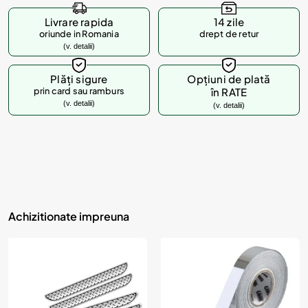
Livrare rapida
14 zile
oriunde in Romania
drept de retur
(v. detalii)
Plăți sigure
Opțiuni de plată
prin card sau ramburs
în RATE
(v. detalii)
(v. detalii)
Achizitionate impreuna