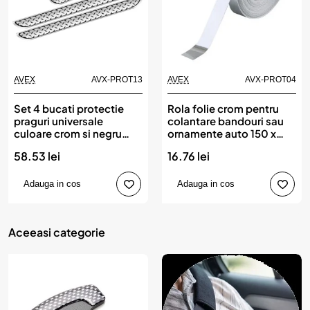
AVEX
AVX-PROT13
AVEX
AVX-PROT04
Produs de top
Set 4 bucati protectie
Rola folie crom pentru
praguri universale
colantare bandouri sau
culoare crom si negru
ornamente auto 150 x
diamond
3cm
58.53 lei
16.76 lei
Adauga in cos
Adauga in cos
Aceeasi categorie