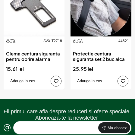
AVEX
AVX-T2718
ALCA
44621
Produs de top
Clema centura siguranta
Protectie centura
pentru oprire alarma
siguranta set 2 buc alca
15.61 lei
25.95 lei
Adauga in cos
Adauga in cos
Fii primul care afla despre reduceri si oferte speciale
Aboneaza-te la newsletter
Ma abonez