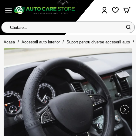
Căutare...
home
Acasa
Accesorii auto interior
Suport pentru diverse accesorii auto