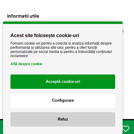
Informatii utile
Despre noi
Politica de confidențialitate
Acest site folosește cookie-uri
Stiri si noutati
Politica de retur
Folosim cookie-uri pentru a colecta si analiza informații despre
Politica de cookie
performanța și utilizarea site-ului, pentru a oferi funcții
Termeni si conditii
personalizate pe social media și pentru a îmbunătăți conținutul
reclamelor.
Află despre cookie
Acceptă cookie-uri
Configurare
Copyright AutoCareStore.ro © 2026 Toate drepturile rezervate.
Refuz
Adauga in cos