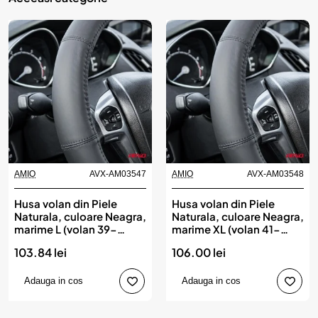
AMIO
AVX-AM03547
AMIO
AVX-AM03548
Husa volan din Piele
Husa volan din Piele
Naturala, culoare Neagra,
Naturala, culoare Neagra,
marime L (volan 39-
marime XL (volan 41-
41cm), AVX-AM03547,
43cm), AVX-AM03548,
103.84 lei
106.00 lei
AMIO
AMIO
Adauga in cos
Adauga in cos