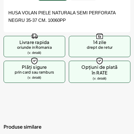
HUSA VOLAN PIELE NATURALA SEMI PERFORATA
NEGRU 35-37 CM. 10060PP
Livrare rapida
14 zile
oriunde in Romania
drept de retur
(v. detalii)
Plăți sigure
Opțiuni de plată
prin card sau ramburs
în RATE
(v. detalii)
(v. detalii)
Produse similare