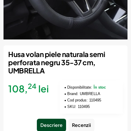
Husa volan piele naturala semi
perforata negru 35-37 cm,
UMBRELLA
24
108,
lei
Disponibilitate:
În stoc
Brand:
UMBRELLA
Cod produs:
110495
SKU:
110495
Descriere
Recenzii