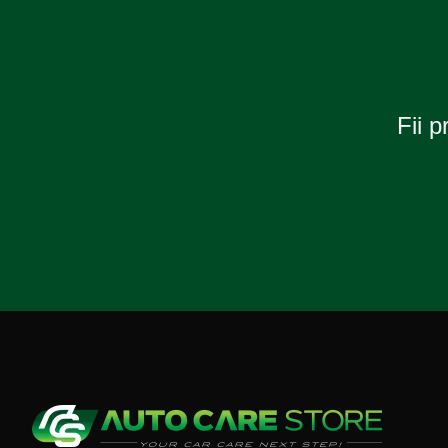
(volan
(volan
39-
41-
41cm),
43cm),
AVX-
AVX-
AM03547,
AM03548,
AMIO
AMIO
Fii p