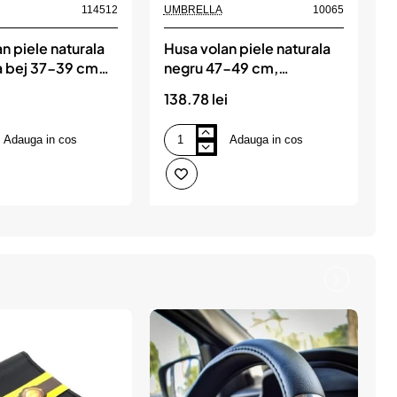
114512
UMBRELLA
10065
n piele naturala
Husa volan piele naturala
a bej 37-39 cm
negru 47-49 cm,
ive, UMBRELLA
UMBRELLA
138.78 lei
Adauga in cos
Adauga in cos
Husa
volan
piele
naturala
negru
47-
49
cm,
UMBRELLA