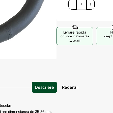
Livrare rapida
14
oriunde in Romania
drept 
(v. detalii)
Descriere
Recenzii
dusului.
 si are dimensiunea de 35-36 cm.