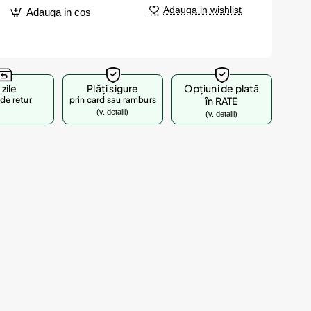
Adauga in wishlist
Adauga in cos
 zile
Plăți sigure
Opțiuni de plată
de retur
prin card sau ramburs
în RATE
(v. detalii)
(v. detalii)