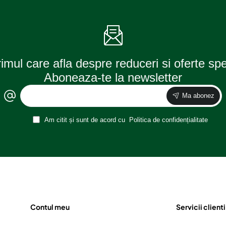
CAMIOANE,
37
diametru
-
XXL
39
-
cm
45
(se
cm,
coase,
(se
aspect
rimul care afla despre reduceri si oferte sp
coase,
ORIGINAL)
aspect
Aboneaza-te la newsletter
ORIGINAL)
Ma abonez
Am citit și sunt de acord cu
Politica de confidențialitate
Contul meu
Servicii clienti