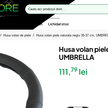
Cauta
aici
produsul
dorit...
te speciale
Oferte flash
Lichidari stoc
Husa volan de piele
Husa volan piele naturala negru 35-37 cm, UMBR
Husa volan piel
UMBRELLA
79
111,
lei