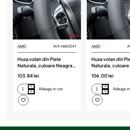
AMIO
AVX-AM03547
AMIO
A
Husa volan din Piele
Husa volan din Pi
Naturala, culoare Neagra,
Naturala, culoare
marime L (volan 39-
marime XL (volan
103.84 lei
106.00 lei
41cm), AVX-AM03547,
43cm), AVX-AM0
AMIO
AMIO
Adauga in cos
Adauga in
Husa
Husa
volan
volan
din
din
Piele
Piele
Naturala,
Naturala,
culoare
culoare
Neagra,
Neagra,
marime
marime
L
XL