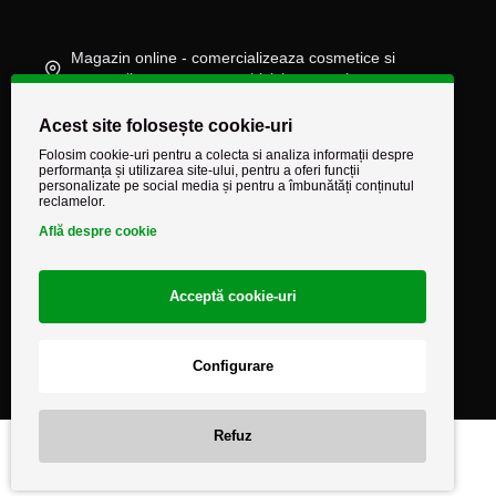
Magazin online - comercializeaza cosmetice si
accesorii auto, moto, atv, biciclete, camioane
(+40) 745 848 890
Acest site folosește cookie-uri
comenzi@autocarestore.ro
Folosim cookie-uri pentru a colecta si analiza informații despre
performanța și utilizarea site-ului, pentru a oferi funcții
personalizate pe social media și pentru a îmbunătăți conținutul
reclamelor.
Află despre cookie
Acceptă cookie-uri
Configurare
Refuz