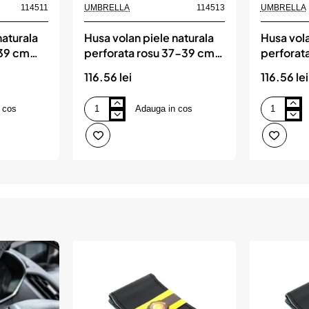
114511
UMBRELLA
114513
UMBRELLA
naturala
Husa volan piele naturala
Husa vola
-39 cm
perforata rosu 37-39 cm
perforat
BRELLA
mega drive, UMBRELLA
mega dr
116.56 lei
116.56 lei
 cos
Adauga in cos
Husa
Husa
volan
volan
piele
piele
naturala
naturala
perforata
perforata
rosu
bej
37-
37-
39
39
cm
cm
mega
mega
drive,
drive,
UMBRELLA
UMBRELLA