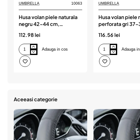
UMBRELLA
10063
UMBRELLA
Husa volan piele naturala
Husa volan piele 
negru 42-44 cm,
perforata gri 37
UMBRELLA
mega drive, UM
112.98 lei
116.56 lei
Adauga in cos
Adauga in
Husa
Husa
volan
volan
piele
piele
naturala
naturala
negru
perforata
42-
gri
44
37-
cm,
39
UMBRELLA
cm
mega
Aceeasi categorie
drive,
UMBRELLA