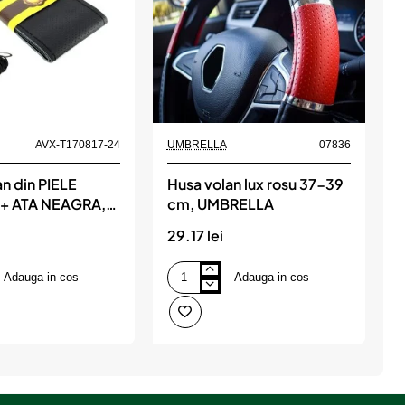
AVX-T170817-24
UMBRELLA
07836
n din PIELE
Husa volan lux rosu 37-39
+ ATA NEAGRA,
cm, UMBRELLA
P
 37 - 39 cm (se
P
29.17 lei
6
spect ORIGINAL)
v
Adauga in cos
Adauga in cos
Husa
H
volan
v
lux
rosu
d
37-
P
39
E
cm,
N
UMBRELLA
P
p