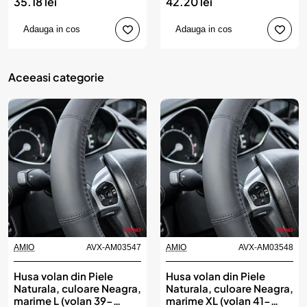
35.18 lei
42.20 lei
Adauga in cos
Adauga in cos
Aceeasi categorie
AMIO
AVX-AM03547
AMIO
AVX-AM03548
Husa volan din Piele
Husa volan din Piele
Naturala, culoare Neagra,
Naturala, culoare Neagra,
marime L (volan 39-
marime XL (volan 41-