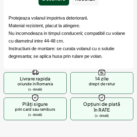
Protejeaza volanul impotriva deteriorarii.
Material rezistent, placut la atingere.
Nu incomodeaza in timpul conducerii; compatibil cu volane
cu diametrul intre 44-48 cm.
Instructiuni de montare: se curata volanul cu o solutie
degresanta; se aplica husa prin rulare pe volan.
Livrare rapida
14 zile
oriunde in Romania
drept de retur
(v. detalii)
Plăți sigure
Opțiuni de plată
prin card sau ramburs
în RATE
(v. detalii)
(v. detalii)