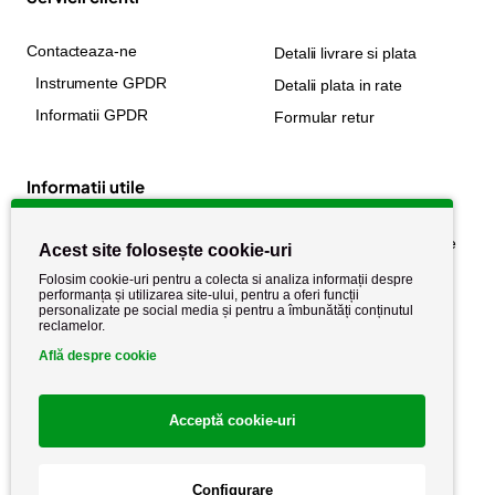
Contacteaza-ne
Detalii livrare si plata
Instrumente GPDR
Detalii plata in rate
Informatii GPDR
Formular retur
Informatii utile
Despre noi
Politica de confidențialitate
Acest site folosește cookie-uri
Stiri si noutati
Politica de retur
Folosim cookie-uri pentru a colecta si analiza informații despre
performanța și utilizarea site-ului, pentru a oferi funcții
Politica de cookie
Termeni si conditii
personalizate pe social media și pentru a îmbunătăți conținutul
reclamelor.
Află despre cookie
Acceptă cookie-uri
Configurare