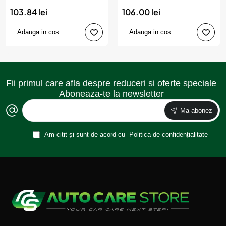
41cm), AVX-AM03547,
43cm), AVX-AM03548,
103.84 lei
106.00 lei
AMIO
AMIO
Adauga in cos
Adauga in cos
Fii primul care afla despre reduceri si oferte speciale
Aboneaza-te la newsletter
Ma abonez
Am citit și sunt de acord cu
Politica de confidențialitate