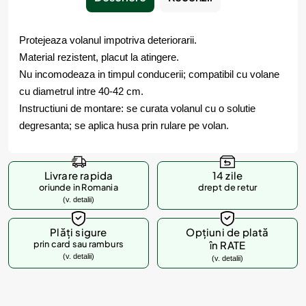
Protejeaza volanul impotriva deteriorarii.
Material rezistent, placut la atingere.
Nu incomodeaza in timpul conducerii; compatibil cu volane
cu diametrul intre 40-42 cm.
Instructiuni de montare: se curata volanul cu o solutie
degresanta; se aplica husa prin rulare pe volan.
Livrare rapida
14 zile
oriunde in Romania
drept de retur
(v. detalii)
Plăți sigure
Opțiuni de plată
prin card sau ramburs
în RATE
(v. detalii)
(v. detalii)