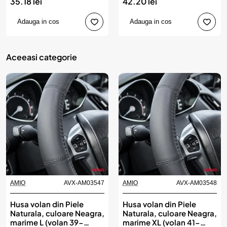
35.18 lei
42.20 lei
Adauga in cos
Adauga in cos
Aceeasi categorie
AMIO
AVX-AM03547
AMIO
AVX-AM03548
Husa volan din Piele
Husa volan din Piele
Naturala, culoare Neagra,
Naturala, culoare Neagra,
marime L (volan 39-
marime XL (volan 41-