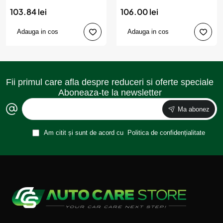
41cm), AVX-AM03547,
43cm), AVX-AM03548,
103.84 lei
106.00 lei
AMIO
AMIO
Adauga in cos
Adauga in cos
Fii primul care afla despre reduceri si oferte speciale
Aboneaza-te la newsletter
Ma abonez
Am citit și sunt de acord cu
Politica de confidențialitate