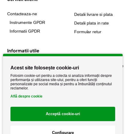
Contacteaza-ne
Detalii livrare si plata
Instrumente GPDR
Detalii plata in rate
Informatii GPDR
Formular retur
Informatii utile
Despre noi
Politica de confidențialitate
Acest site folosește cookie-uri
Stiri si noutati
Politica de retur
Folosim cookie-uri pentru a colecta si analiza informații despre
performanța și utilizarea site-ului, pentru a oferi funcții
Politica de cookie
Termeni si conditii
personalizate pe social media și pentru a îmbunătăți conținutul
reclamelor.
Află despre cookie
Acceptă cookie-uri
Configurare