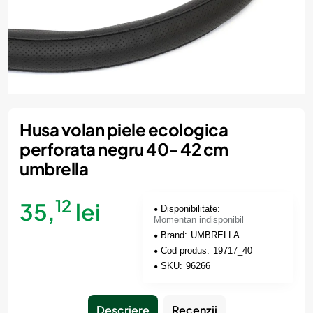
Momentan indisponibil
Husa volan piele ecologica
perforata negru 40- 42 cm
umbrella
12
35,
lei
Disponibilitate:
Momentan indisponibil
Brand:
UMBRELLA
Cod produs:
19717_40
SKU:
96266
Descriere
Recenzii