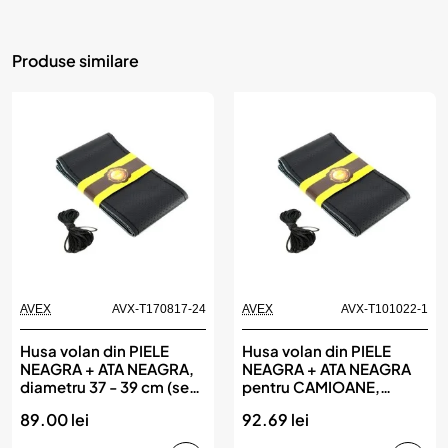
Produse similare
AVEX
AVX-T170817-24
AVEX
AVX-T101022-1
Husa volan din PIELE
Husa volan din PIELE
NEAGRA + ATA NEAGRA,
NEAGRA + ATA NEAGRA
diametru 37 - 39 cm (se
pentru CAMIOANE,
coase, aspect ORIGINAL)
diametru XXL - 45 cm,(se
89.00 lei
92.69 lei
coase, aspect ORIGINAL)