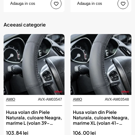
Adauga in cos
Adauga in cos
Aceeasi categorie
AMIO
AVX-AM03547
AMIO
AVX-AM03548
Husa volan din Piele
Husa volan din Piele
Naturala, culoare Neagra,
Naturala, culoare Neagra,
marime L (volan 39-
marime XL (volan 41-
41cm), AVX-AM03547,
43cm), AVX-AM03548,
103.84 lei
106.00 lei
AMIO
AMIO