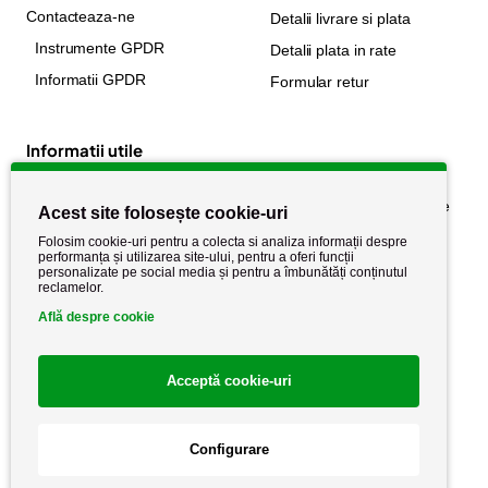
Contacteaza-ne
Detalii livrare si plata
Instrumente GPDR
Detalii plata in rate
Informatii GPDR
Formular retur
Informatii utile
Despre noi
Politica de confidențialitate
Acest site folosește cookie-uri
Stiri si noutati
Politica de retur
Folosim cookie-uri pentru a colecta si analiza informații despre
performanța și utilizarea site-ului, pentru a oferi funcții
Politica de cookie
Termeni si conditii
personalizate pe social media și pentru a îmbunătăți conținutul
reclamelor.
Află despre cookie
Acceptă cookie-uri
Configurare
Copyright AutoCareStore.ro © 2026 Toate drepturile rezervate.