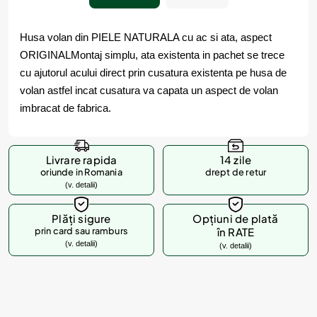
Husa volan din PIELE NATURALA cu ac si ata, aspect
ORIGINAL
Montaj simplu, ata existenta in pachet se trece
cu ajutorul acului direct prin cusatura existenta pe husa de
volan astfel incat cusatura va capata un aspect de volan
imbracat de fabrica.
Livrare rapida
14 zile
oriunde in Romania
drept de retur
(v. detalii)
Plăți sigure
Opțiuni de plată
prin card sau ramburs
în RATE
(v. detalii)
(v. detalii)