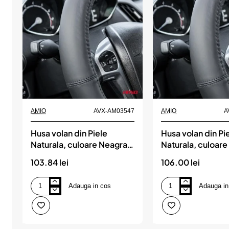
AMIO
AVX-AM03547
AMIO
A
Husa volan din Piele
Husa volan din Pi
Naturala, culoare Neagra,
Naturala, culoare
marime L (volan 39-
marime XL (volan
103.84 lei
106.00 lei
41cm), AVX-AM03547,
43cm), AVX-AM0
AMIO
AMIO
Adauga in cos
Adauga in
Husa
Husa
volan
volan
din
din
Piele
Piele
Naturala,
Naturala,