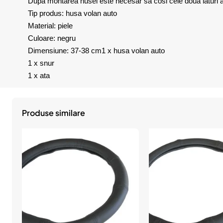
Dupa montarea husei este necesar sa cosi cele doua laturi al
Tip produs: husa volan auto
Material: piele
Culoare: negru
Dimensiune: 37-38 cm1 x husa volan auto
1 x snur
1 x ata
Produse similare