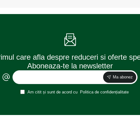
+
+
ATA
ATA
NEAGRA
NEAGRA,
pentru
diametru
CAMIOANE,
37
diametru
-
XXL
39
-
cm
45
(se
cm,
coase,
(se
aspect
rimul care afla despre reduceri si oferte sp
coase,
ORIGINAL)
aspect
Aboneaza-te la newsletter
ORIGINAL)
Ma abonez
Am citit și sunt de acord cu
Politica de confidențialitate