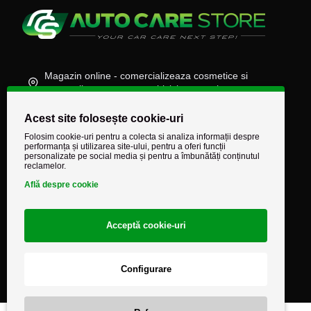
Magazin online - comercializeaza cosmetice si
accesorii auto, moto, atv, biciclete, camioane
(+40) 745 848 890
Acest site folosește cookie-uri
comenzi@autocarestore.ro
Folosim cookie-uri pentru a colecta si analiza informații despre
performanța și utilizarea site-ului, pentru a oferi funcții
personalizate pe social media și pentru a îmbunătăți conținutul
reclamelor.
Află despre cookie
Acceptă cookie-uri
Configurare