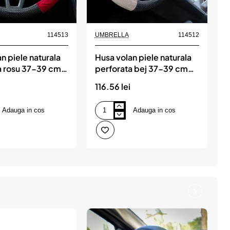
114513
UMBRELLA
114512
n piele naturala
Husa volan piele naturala
H
a rosu 37-39 cm
perforata bej 37-39 cm
ive, UMBRELLA
mega drive, UMBRELLA
116.56 lei
1
Adauga in cos
Adauga in cos
Husa
H
volan
v
piele
p
naturala
n
perforata
n
bej
4
37-
4
39
c
cm
mega
drive,
UMBRELLA