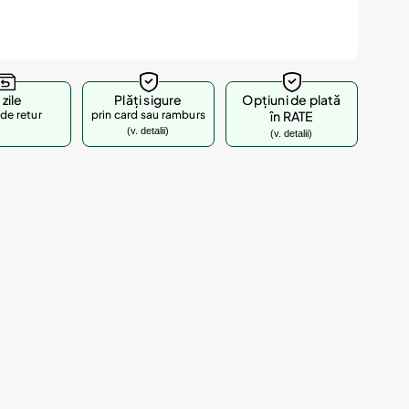
 zile
Plăți sigure
Opțiuni de plată
de retur
prin card sau ramburs
în RATE
(v. detalii)
(v. detalii)