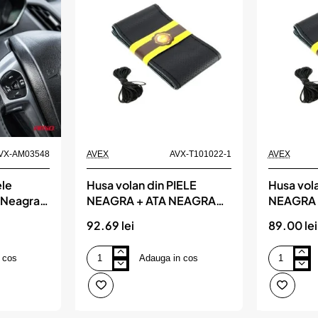
VX-AM03548
AVEX
AVX-T101022-1
AVEX
ele
Husa volan din PIELE
Husa vola
 Neagra,
NEAGRA + ATA NEAGRA
NEAGRA 
 41-
pentru CAMIOANE,
diametru
92.69 lei
89.00 lei
3548,
diametru XXL - 45 cm,(se
coase, a
coase, aspect ORIGINAL)
 cos
Adauga in cos
Husa
Husa
volan
volan
din
din
PIELE
PIELE
NEAGRA
NEAGRA