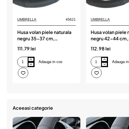
UMBRELLA
45621
UMBRELLA
Husa volan piele naturala
Husa volan piele 
negru 35-37 cm,
negru 42-44 cm,
UMBRELLA
UMBRELLA
111.79 lei
112.98 lei
Adauga in cos
Adauga in
Husa
Husa
volan
volan
piele
piele
naturala
naturala
negru
negru
35-
42-
37
44
cm,
cm,
UMBRELLA
UMBRELLA
Aceeasi categorie