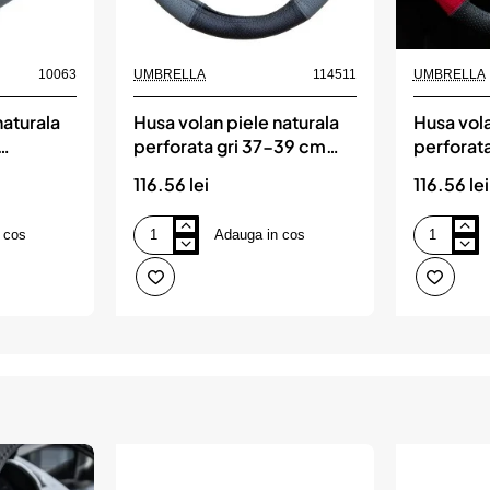
10063
UMBRELLA
114511
UMBRELLA
naturala
Husa volan piele naturala
Husa vola
perforata gri 37-39 cm
perforat
mega drive, UMBRELLA
mega dr
116.56 lei
116.56 lei
 cos
Adauga in cos
Husa
Husa
volan
volan
piele
piele
naturala
naturala
perforata
perforata
gri
rosu
37-
37-
39
39
cm
cm
mega
mega
drive,
drive,
UMBRELLA
UMBRELLA