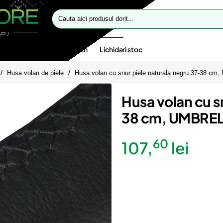
Cauta
aici
produsul
dorit...
te speciale
Oferte flash
Lichidari stoc
Husa volan de piele
Husa volan cu snur piele naturala negru 37-38 c
Husa volan cu s
38 cm, UMBRE
60
107,
lei