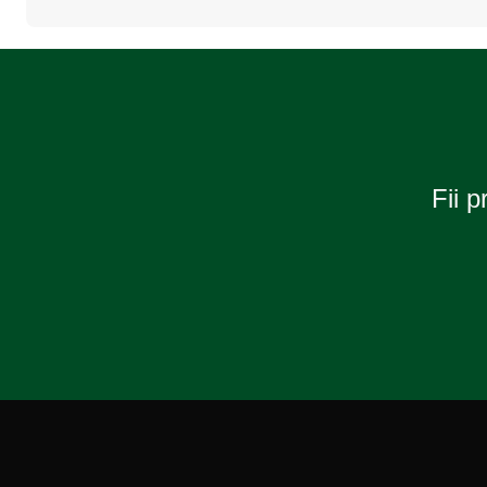
culoare
culoare
Neagra,
Neagra,
marime
marime
L
XL
(volan
(volan
39-
41-
41cm),
43cm),
AVX-
AVX-
AM03547,
AM03548,
AMIO
AMIO
Fii p