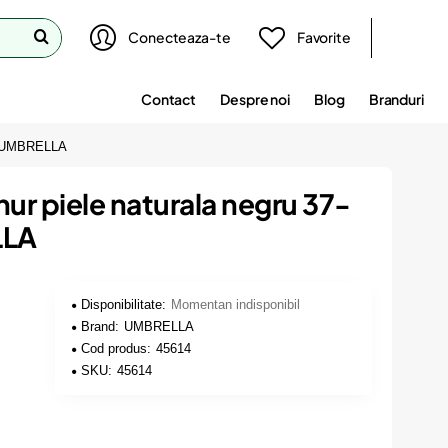
Conecteaza-te
Favorite
Contact
Despre noi
Blog
Branduri
m, UMBRELLA
nur piele naturala negru 37-
LLA
Disponibilitate:
Momentan indisponibil
Brand:
UMBRELLA
Cod produs:
45614
SKU:
45614