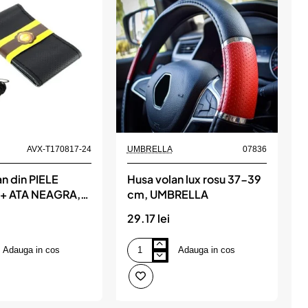
AVX-T170817-24
UMBRELLA
07836
n din PIELE
Husa volan lux rosu 37-39
+ ATA NEAGRA,
cm, UMBRELLA
P
 37 - 39 cm (se
P
29.17 lei
6
spect ORIGINAL)
v
Adauga in cos
Adauga in cos
Husa
H
volan
v
lux
rosu
d
37-
P