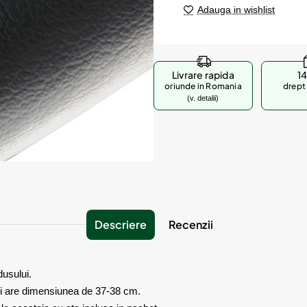
Adauga in wishlist
Livrare rapida
14
oriunde in Romania
drept 
(v. detalii)
Descriere
Recenzii
dusului.
 si are dimensiunea de 37-38 cm.