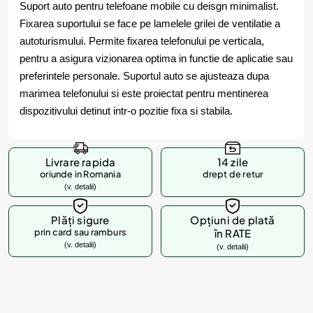
Suport auto pentru telefoane mobile cu deisgn minimalist.
Fixarea suportului se face pe lamelele grilei de ventilatie a
autoturismului. Permite fixarea telefonului pe verticala,
pentru a asigura vizionarea optima in functie de aplicatie sau
preferintele personale. Suportul auto se ajusteaza dupa
marimea telefonului si este proiectat pentru mentinerea
dispozitivului detinut intr-o pozitie fixa si stabila.
Livrare rapida
14 zile
oriunde in Romania
drept de retur
(v. detalii)
Plăți sigure
Opțiuni de plată
prin card sau ramburs
în RATE
(v. detalii)
(v. detalii)