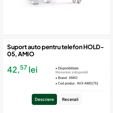
Momentan indisponibil
Suport auto pentru telefon HOLD-
05, AMIO
57
42,
lei
Disponibilitate:
Momentan indisponibil
Brand:
AMIO
Cod produs:
AVX-AM01751
Descriere
Recenzii