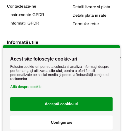
Contacteaza-ne
Detalii livrare si plata
Instrumente GPDR
Detalii plata in rate
Informatii GPDR
Formular retur
Informatii utile
Despre noi
Politica de confidențialitate
Acest site folosește cookie-uri
Stiri si noutati
Politica de retur
Folosim cookie-uri pentru a colecta si analiza informații despre
performanța și utilizarea site-ului, pentru a oferi funcții
Politica de cookie
Termeni si conditii
personalizate pe social media și pentru a îmbunătăți conținutul
reclamelor.
Află despre cookie
Acceptă cookie-uri
Configurare
Copyright AutoCareStore.ro © 2026 Toate drepturile rezervate.