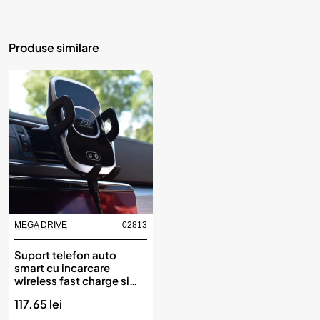
Produse similare
MEGA DRIVE
02813
Suport telefon auto
smart cu incarcare
wireless fast charge si
fixare in grila de
117.65 lei
ventilatie, MEGA DRIVE