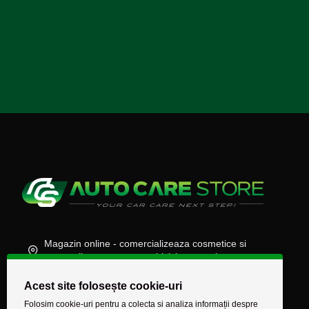
Magazin online - comercializeaza cosmetice si
accesorii auto, moto, atv, biciclete, camioane
(+40) 745 848 890
Acest site folosește cookie-uri
comenzi@autocarestore.ro
Folosim cookie-uri pentru a colecta si analiza informații despre