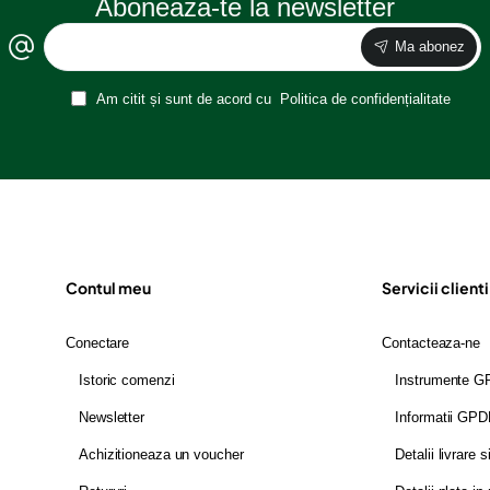
Aboneaza-te la newsletter
Ma abonez
Am citit și sunt de acord cu
Politica de confidențialitate
Contul meu
Servicii clienti
Conectare
Contacteaza-ne
Istoric comenzi
Instrumente 
Newsletter
Informatii GP
Achizitioneaza un voucher
Detalii livrare s