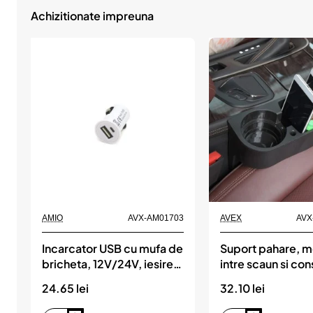
Achizitionate impreuna
AMIO
AVX-AM01703
AVEX
AVX
Incarcator USB cu mufa de
Suport pahare, m
bricheta, 12V/24V, iesire
intre scaun si con
5V/1A, AMIO
centrala
24.65 lei
32.10 lei