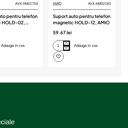
AVX-AM01704
AMIO
AVX-AM02183
to pentru telefon
Suport auto pentru telefon
c HOLD-02,
magnetic HOLD-12, AMIO
p
i
59.67 lei
9
Adauga in cos
Adauga in cos
Suport
S
auto
a
pentru
p
telefon
p
magnetic
t
HOLD-
c
12,
p
AMIO
i
t
eciale