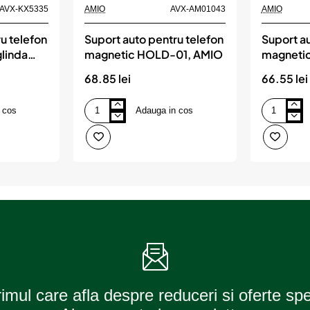
AVX-KX5335
AMIO
AVX-AM01043
AMIO
u telefon
Suport auto pentru telefon
Suport au
glinda
magnetic HOLD-01, AMIO
magneti
AMIO
68.85 lei
66.55 lei
 cos
Adauga in cos
Suport
Suport
auto
auto
pentru
pentru
telefon
telefon
magnetic
magnetic
HOLD-
HOLD-
01,
02,
AMIO
AMIO
rimul care afla despre reduceri si oferte sp