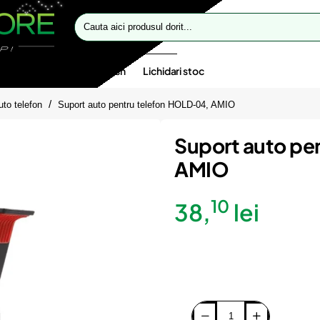
Cauta
aici
produsul
dorit...
te speciale
Oferte flash
Lichidari stoc
uto telefon
Suport auto pentru telefon HOLD-04, AMIO
Suport auto pe
AMIO
10
38,
lei