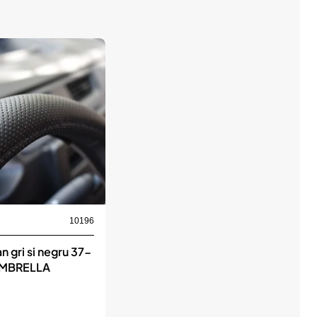
10196
n gri si negru 37-
UMBRELLA