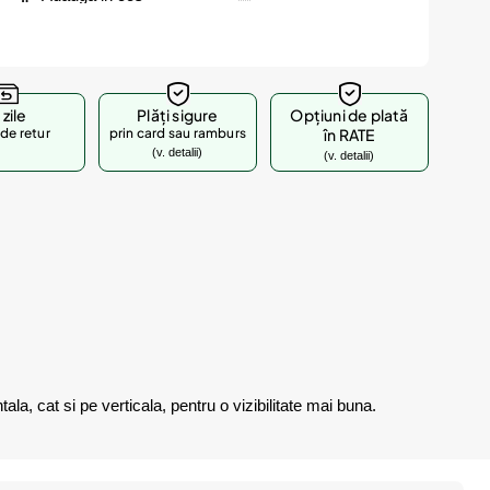
 zile
Plăți sigure
Opțiuni de plată
de retur
prin card sau ramburs
în RATE
(v. detalii)
(v. detalii)
la, cat si pe verticala, pentru o vizibilitate mai buna.