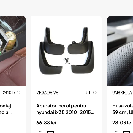
Produs de top
-T241017-12
MEGA DRIVE
51630
UMBRELLA
ontaj
Aparatori noroi pentru
Husa vola
sola
hyundai ix35 2010-2015
39 cm, 
set 4 buc, MEGA DRIVE
66.88 lei
28.03 lei