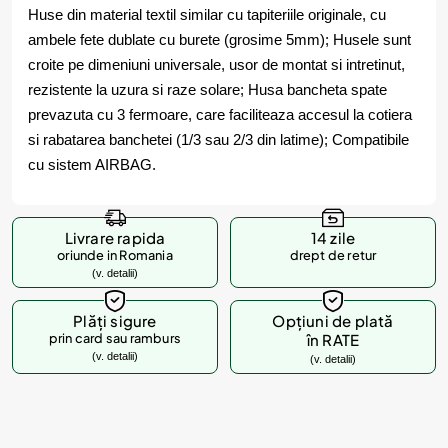
Huse din material textil similar cu tapiteriile originale, cu
ambele fete dublate cu burete (grosime 5mm); Husele sunt
croite pe dimeniuni universale, usor de montat si intretinut,
rezistente la uzura si raze solare; Husa bancheta spate
prevazuta cu 3 fermoare, care faciliteaza accesul la cotiera
si rabatarea banchetei (1/3 sau 2/3 din latime); Compatibile
cu sistem AIRBAG.
Livrare rapida
14 zile
oriunde in Romania
drept de retur
(v. detalii)
Plăți sigure
Opțiuni de plată
prin card sau ramburs
în RATE
(v. detalii)
(v. detalii)