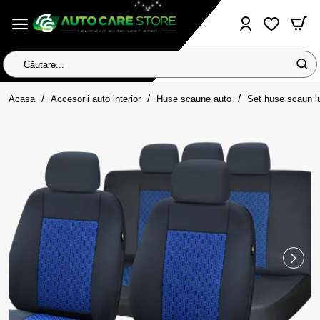
Căutare...
home
Acasa
Accesorii auto interior
Huse scaune auto
Set huse scaun l