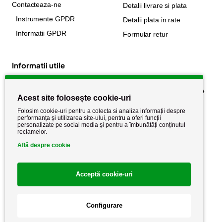
Contacteaza-ne
Detalii livrare si plata
Instrumente GPDR
Detalii plata in rate
Informatii GPDR
Formular retur
Informatii utile
Despre noi
Politica de confidențialitate
Acest site folosește cookie-uri
Stiri si noutati
Politica de retur
Folosim cookie-uri pentru a colecta si analiza informații despre
Politica de cookie
performanța și utilizarea site-ului, pentru a oferi funcții
Termeni si conditii
personalizate pe social media și pentru a îmbunătăți conținutul
reclamelor.
Află despre cookie
Acceptă cookie-uri
Configurare
Copyright AutoCareStore.ro © 2026 Toate drepturile rezervate.