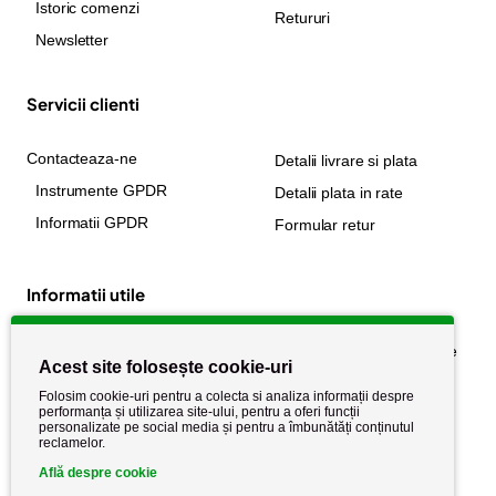
Istoric comenzi
Retururi
Newsletter
Servicii clienti
Contacteaza-ne
Detalii livrare si plata
Instrumente GPDR
Detalii plata in rate
Informatii GPDR
Formular retur
Informatii utile
Despre noi
Politica de confidențialitate
Acest site folosește cookie-uri
Stiri si noutati
Politica de retur
Folosim cookie-uri pentru a colecta si analiza informații despre
Politica de cookie
performanța și utilizarea site-ului, pentru a oferi funcții
Termeni si conditii
personalizate pe social media și pentru a îmbunătăți conținutul
reclamelor.
Află despre cookie