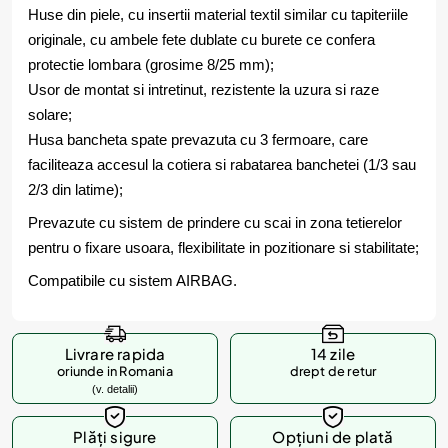
Huse din piele, cu insertii material textil similar cu tapiteriile
originale, cu ambele fete dublate cu burete ce confera
protectie lombara (grosime 8/25 mm);
Usor de montat si intretinut, rezistente la uzura si raze
solare;
Husa bancheta spate prevazuta cu 3 fermoare, care
faciliteaza accesul la cotiera si rabatarea banchetei (1/3 sau
2/3 din latime);
Prevazute cu sistem de prindere cu scai in zona tetierelor
pentru o fixare usoara, flexibilitate in pozitionare si stabilitate;
Compatibile cu sistem AIRBAG.
Livrare rapida
14 zile
oriunde in Romania
drept de retur
(v. detalii)
Plăți sigure
Opțiuni de plată