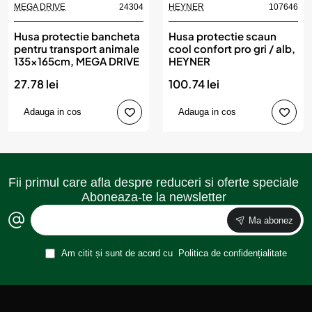
MEGA DRIVE
24304
HEYNER
107646
Husa protectie bancheta
Husa protectie scaun
pentru transport animale
cool confort pro gri / alb,
135x165cm, MEGA DRIVE
HEYNER
27.78 lei
100.74 lei
Adauga in cos
Adauga in cos
Fii primul care afla despre reduceri si oferte speciale
Aboneaza-te la newsletter
Ma abonez
Am citit și sunt de acord cu
Politica de confidențialitate