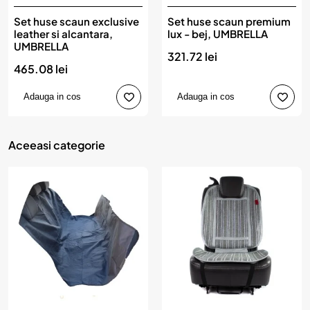
Set huse scaun exclusive
Set huse scaun premium
leather si alcantara,
lux - bej, UMBRELLA
UMBRELLA
321.72 lei
465.08 lei
Adauga in cos
Adauga in cos
Aceeasi categorie