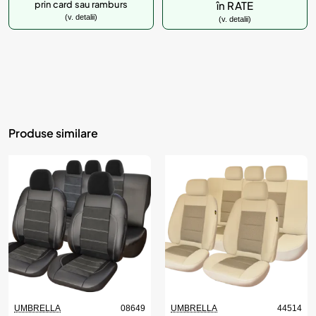
prin card sau ramburs
în RATE
(v. detalii)
(v. detalii)
Produse similare
UMBRELLA
08649
UMBRELLA
44514