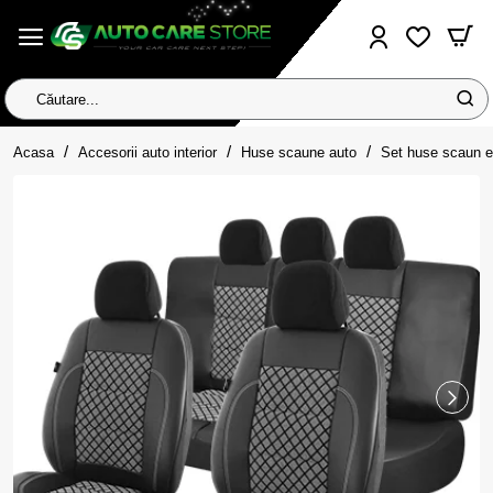
Căutare...
home
Acasa
Accesorii auto interior
Huse scaune auto
Set huse scaun 