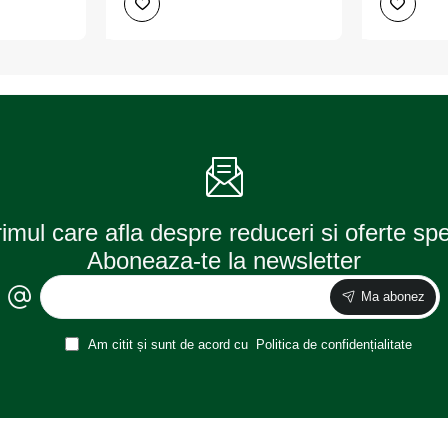
ergonomic,
huse
UMBRELLA
scaun
auto
Universale
din
piele
ecologica
Bej,
AG338F
rimul care afla despre reduceri si oferte sp
Aboneaza-te la newsletter
Ma abonez
Am citit și sunt de acord cu
Politica de confidențialitate