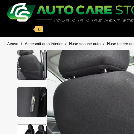
Categorii
Detailing auto
Accesorii
Pache
Hot
home
Acasa
Accesorii auto interior
Huse scaune auto
Huse tetiere au