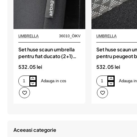
UMBRELLA
36010_ÖIKV
UMBRELLA
Set huse scaun umbrella
Set huse scaun u
pentru fiat ducato (2+1)
pentru peugeot 
2007-2014
(2+1) 2007- (sca
532.05 lei
532.05 lei
individuale spate
Adauga in cos
Adauga in
Set
Set
huse
huse
scaun
scaun
umbrella
umbrella
pentru
pentru
fiat
peugeot
ducato
boxer
(2+1)
(2+1)
2007-
2007-
2014
(scaune
Aceeasi categorie
individuale
spate)