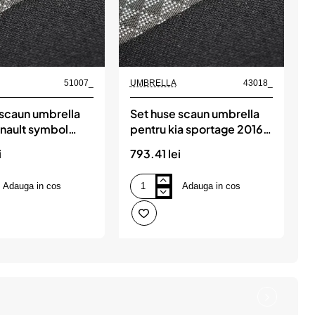
51007_
UMBRELLA
43018_
 scaun umbrella
Set huse scaun umbrella
S
enault symbol
pentru kia sportage 2016-
p
012
(bancheta fractionata)
i
793.41 lei
5
Adauga in cos
Adauga in cos
Set
S
huse
h
scaun
s
umbrella
u
pentru
p
kia
c
sportage
j
2016-
(
(bancheta
2
fractionata)