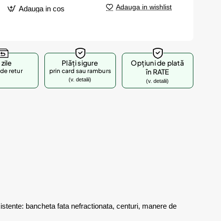
Adauga in wishlist
Adauga in cos
 zile
Plăți sigure
Opțiuni de plată
de retur
prin card sau ramburs
în RATE
(v. detalii)
(v. detalii)
istente: bancheta fata nefractionata, centuri, manere de