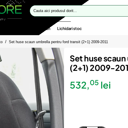
Cauta
aici
produsul
dorit...
te speciale
Oferte flash
Lichidari stoc
to
Set huse scaun umbrella pentru ford transit (2+1) 2009-2011
Set huse scaun 
(2+1) 2009-201
05
532,
lei