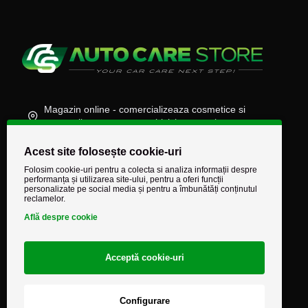
Magazin online - comercializeaza cosmetice si
accesorii auto, moto, atv, biciclete, camioane
(+40) 745 848 890
Acest site folosește cookie-uri
comenzi@autocarestore.ro
Folosim cookie-uri pentru a colecta si analiza informații despre
performanța și utilizarea site-ului, pentru a oferi funcții
personalizate pe social media și pentru a îmbunătăți conținutul
reclamelor.
Află despre cookie
Acceptă cookie-uri
Configurare