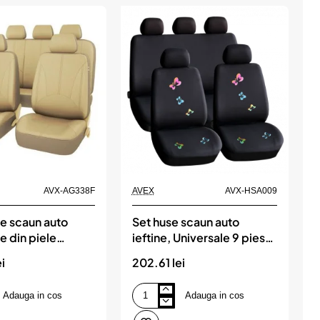
AVX-AG338F
AVEX
AVX-HSA009
A
se scaun auto
Set huse scaun auto
S
e din piele
ieftine, Universale 9 piese,
i
a Bej, AG338F
model BUTTERFLY
i
202.61 lei
1
Adauga in cos
Adauga in cos
Set
S
huse
h