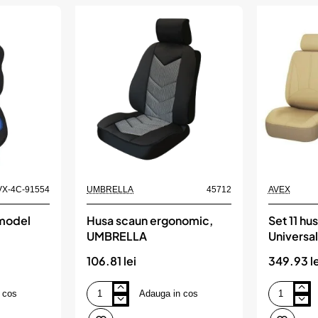
tetiere
spate
in
forma
de
l
VX-4C-91554
UMBRELLA
45712
AVEX
 model
Husa scaun ergonomic,
Set 11 hu
UMBRELLA
Universal
 4CARS
ecologic
106.81 lei
349.93 le
 cos
Adauga in cos
Husa
Set
scaun
11