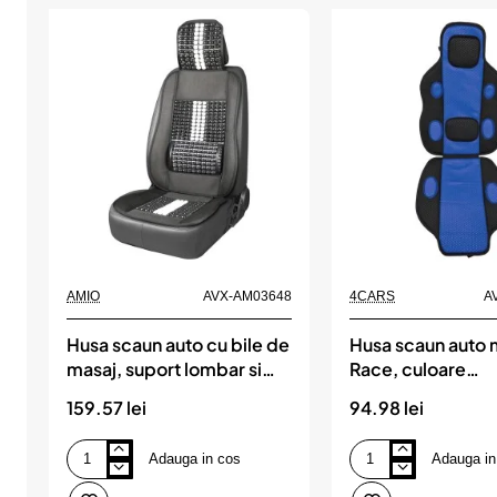
AMIO
AVX-AM03648
4CARS
A
Husa scaun auto cu bile de
Husa scaun auto
masaj, suport lombar si
Race, culoare
tetiera, dimensiuni 131 x 46
Albastru/Negru,
159.57 lei
94.98 lei
cm, culoare Neagra, AMIO
Adauga in cos
Adauga in
Husa
Husa
scaun
scaun