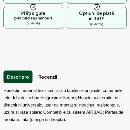
Plăți sigure
Opțiuni de plată
prin card sau ramburs
în RATE
(v. detalii)
(v. detalii)
Descriere
Recenzii
Huse din material textil similar cu tapiteriile originale, cu ambele
fete dublate cu burete (grosime 5 mm); Husele sunt croite pe
dimeniuni universale, usor de montat si intretinut, rezistente la
uzura si raze solare; Compatibile cu sistem AIRBAG; Partea de
montare: fata (stanga si dreapta).