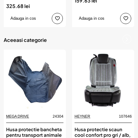
159.63 lei
325.68 lei
Adauga in cos
Adauga in cos
Aceeasi categorie
MEGA DRIVE
24304
HEYNER
107646
Husa protectie bancheta
Husa protectie scaun
pentru transport animale
cool confort pro gri / alb,