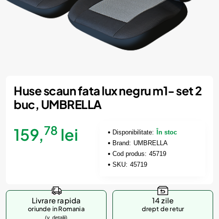
Huse scaun fata lux negru m1- set 2
buc, UMBRELLA
78
159,
lei
Disponibilitate:
În stoc
Brand:
UMBRELLA
Cod produs:
45719
SKU:
45719
Livrare rapida
14 zile
oriunde in Romania
drept de retur
(v. detalii)