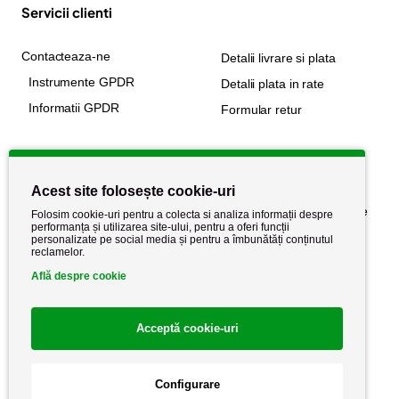
Servicii clienti
Contacteaza-ne
Detalii livrare si plata
Instrumente GPDR
Detalii plata in rate
Informatii GPDR
Formular retur
Informatii utile
Acest site folosește cookie-uri
Despre noi
Politica de confidențialitate
Folosim cookie-uri pentru a colecta si analiza informații despre
performanța și utilizarea site-ului, pentru a oferi funcții
Stiri si noutati
Politica de retur
personalizate pe social media și pentru a îmbunătăți conținutul
reclamelor.
Politica de cookie
Termeni si conditii
Află despre cookie
Acceptă cookie-uri
Configurare