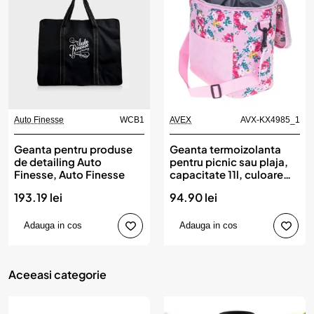
Auto Finesse
WCB1
AVEX
AVX-KX4985_1
Geanta pentru produse
Geanta termoizolanta
de detailing Auto
pentru picnic sau plaja,
Finesse, Auto Finesse
capacitate 11l, culoare
Roz cu flori
193.19 lei
94.90 lei
Adauga in cos
Adauga in cos
Aceeasi categorie