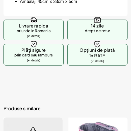
Ambalaj: 45cm x 33cm x 5cm
Livrare rapida
14 zile
oriunde in Romania
drept de retur
(v. detalii)
Plăți sigure
Opțiuni de plată
prin card sau ramburs
în RATE
(v. detalii)
(v. detalii)
Produse similare