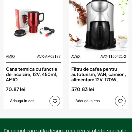
AMIO
AVX-AM02177
AVEX
AVX-T160421-2
Cana termica cu functie
Filtru de cafea pentru
de incalzire, 12V, 450ml,
autoturism, VAN, camion,
AMIO
alimentare 12V, 170W,
150ml
70.87 lei
370.83 lei
Adauga in cos
Adauga in cos
Fii primul care afla despre reduceri si oferte speciale