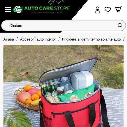
Căutare...
home
Acasa
Accesorii auto interior
Frigidere si genti termoizolante auto