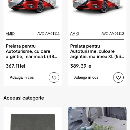
AMIO
AVX-AM01111
AMIO
AVX-AM01112
Prelata pentru
Prelata pentru
Autoturisme, culoare
Autoturisme, culoare
argintie, marimea L (480
argintie, marimea XL (530
x 180 x 120cm), AMIO
x 180 x 120cm), AMIO
367.11 lei
389.39 lei
Adauga in cos
Adauga in cos
Aceeasi categorie