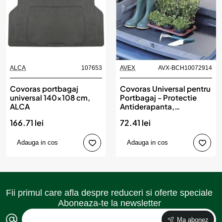
ALCA
107653
AVEX
AVX-BCH10072914
Covoras portbagaj
Covoras Universal pentru
universal 140x108 cm,
Portbagaj - Protectie
ALCA
Antiderapanta,
dimensiune 100 x 80cm
166.71 lei
72.41 lei
Adauga in cos
Adauga in cos
Fii primul care afla despre reduceri si oferte speciale
Aboneaza-te la newsletter
Ma abonez