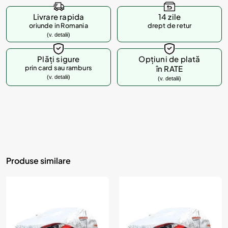
Livrare rapida
14 zile
oriunde in Romania
drept de retur
(v. detalii)
Plăți sigure
Opțiuni de plată
prin card sau ramburs
în RATE
(v. detalii)
(v. detalii)
Produse similare