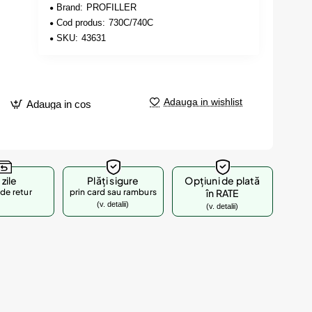
Brand:
PROFILLER
Cod produs:
730C/740C
SKU:
43631
Adauga in wishlist
Adauga in cos
 zile
Plăți sigure
Opțiuni de plată
de retur
prin card sau ramburs
în RATE
(v. detalii)
(v. detalii)