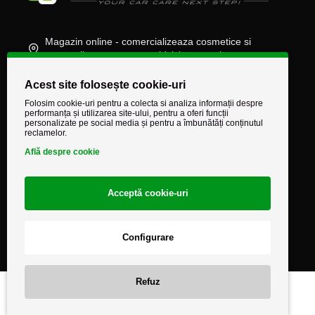
Magazin online - comercializeaza cosmetice si
accesorii auto, moto, atv, biciclete, camioane
(+40) 745 848 890
Acest site folosește cookie-uri
comenzi@autocarestore.ro
Folosim cookie-uri pentru a colecta si analiza informații despre
performanța și utilizarea site-ului, pentru a oferi funcții
personalizate pe social media și pentru a îmbunătăți conținutul
reclamelor.
Află despre cookie
Acceptă cookie-uri
Configurare
Refuz