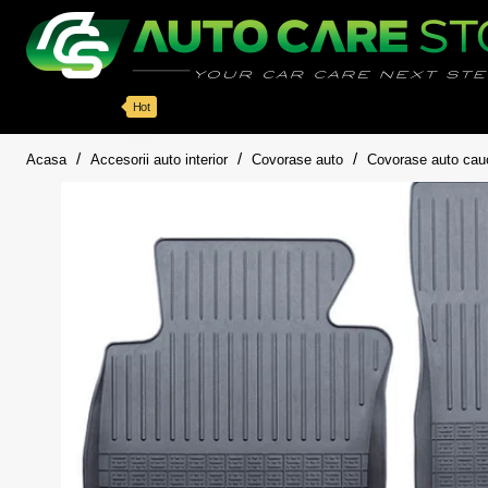
Categorii
Detailing auto
Accesorii
Pache
Hot
home
Acasa
Accesorii auto interior
Covorase auto
Covorase auto cau