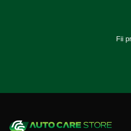
2010
Fii p