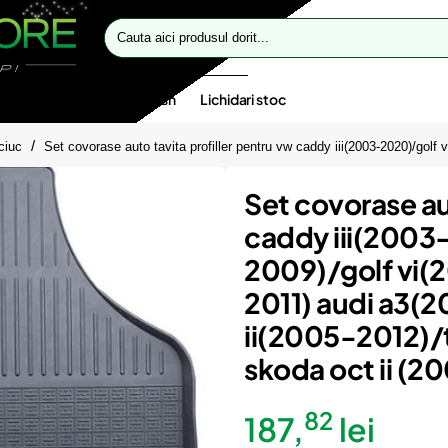
Cauta
aici
produsul
dorit...
te speciale
Oferte flash
Lichidari stoc
ciuc
Set covorase auto tavita profiller pentru vw caddy iii(2003-2020)/golf 
Set covorase au
caddy iii(2003
2009)/golf vi(
2011) audi a3(2
ii(2005-2012)/
skoda oct ii (2
82
187,
lei