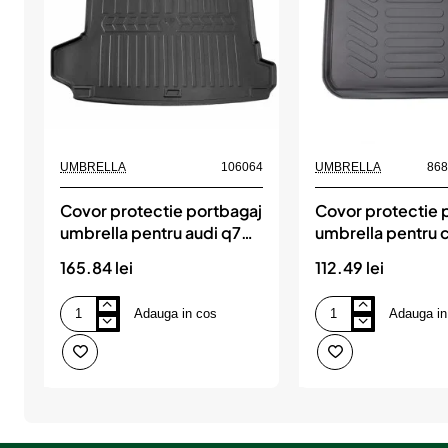
2013).
Jetta
(2005-
2011)
UMBRELLA
106064
UMBRELLA
86
Covor protectie portbagaj
Covor protectie 
umbrella pentru audi q7
umbrella pentru c
(4m) (2015-)
i 2004-2010
165.84 lei
112.49 lei
Adauga in cos
Adauga in
Covor
Covor
protectie
protectie
portbagaj
portbagaj
umbrella
umbrella
pentru
pentru
audi
citroen
q7
c4
(4m)
i
(2015-)
2004-