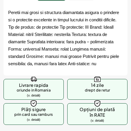
Peretii mai grosi si structura diamantata asigura o prindere
si o protectie excelente in timpul lucrului in conditii dificile.
Tip de produs: de protectie Tip protectie: III Brand: Ideall
Material: nitril Sterilitate: nesterila Textura: textura de
diamante Suprafata interioara: fara pudra – polimerizata
Forma: universal Manseta: rolat Lungimea manusii:
standard Grosime: manusi mai groase Potrivit pentru piele
sensibila: da, manusi fara latex Anti-statice: nu
Livrare rapida
14 zile
oriunde in Romania
drept de retur
(v. detalii)
Plăți sigure
Opțiuni de plată
prin card sau ramburs
în RATE
(v. detalii)
(v. detalii)