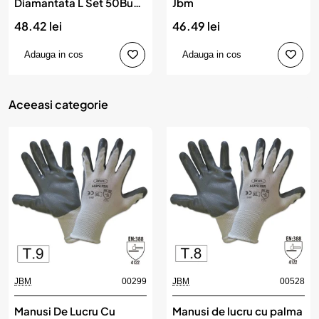
Diamantata L Set 50Buc,
Jbm
IDEALL
48.42 lei
46.49 lei
Adauga in cos
Adauga in cos
Aceeasi categorie
JBM
00299
JBM
00528
Manusi De Lucru Cu
Manusi de lucru cu palma