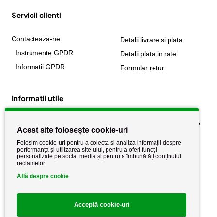
Servicii clienti
Contacteaza-ne
Detalii livrare si plata
Instrumente GPDR
Detalii plata in rate
Informatii GPDR
Formular retur
Informatii utile
Despre noi
Politica de confidențialitate
Acest site folosește cookie-uri
Stiri si noutati
Politica de retur
Folosim cookie-uri pentru a colecta si analiza informații despre
Politica de cookie
performanța și utilizarea site-ului, pentru a oferi funcții
Termeni si conditii
personalizate pe social media și pentru a îmbunătăți conținutul
reclamelor.
Află despre cookie
Acceptă cookie-uri