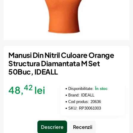
Manusi Din Nitril Culoare Orange
Structura Diamantata M Set
50Buc, IDEALL
42
48,
lei
Disponibilitate:
În stoc
Brand:
IDEALL
Cod produs:
20636
SKU:
RP30061003
Descriere
Recenzii