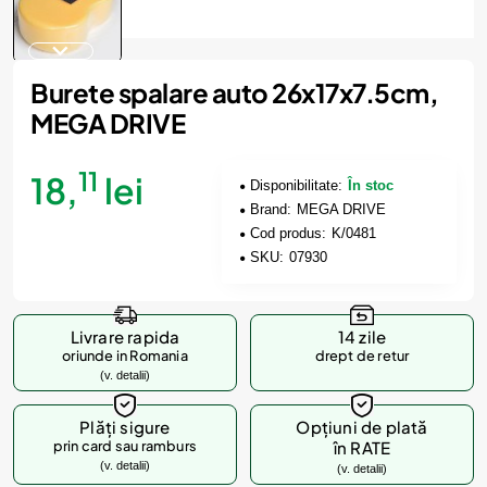
Burete spalare auto 26x17x7.5cm,
MEGA DRIVE
11
18,
lei
Disponibilitate:
În stoc
Brand:
MEGA DRIVE
Cod produs:
K/0481
SKU:
07930
Livrare rapida
14 zile
oriunde in Romania
drept de retur
(v. detalii)
Plăți sigure
Opțiuni de plată
prin card sau ramburs
în RATE
(v. detalii)
(v. detalii)