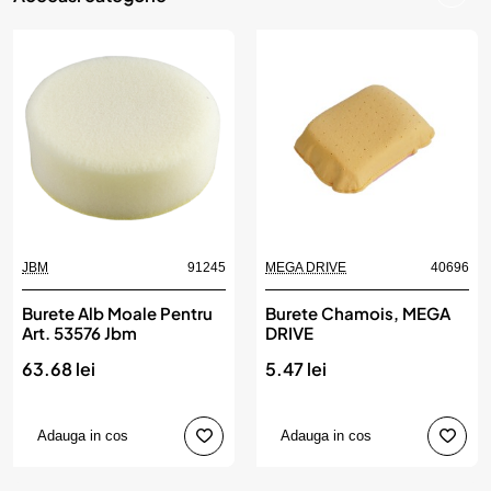
JBM
91245
MEGA DRIVE
40696
Burete Alb Moale Pentru
Burete Chamois, MEGA
Art. 53576 Jbm
DRIVE
63.68 lei
5.47 lei
Adauga in cos
Adauga in cos