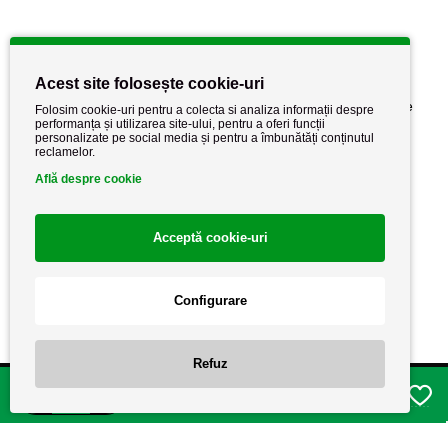
Informatii utile
Acest site folosește cookie-uri
Despre noi
Politica de confidențialitate
Folosim cookie-uri pentru a colecta si analiza informații despre
performanța și utilizarea site-ului, pentru a oferi funcții
Stiri si noutati
Politica de retur
personalizate pe social media și pentru a îmbunătăți conținutul
reclamelor.
Politica de cookie
Termeni si conditii
Află despre cookie
Acceptă cookie-uri
Configurare
Refuz
Copyright AutoCareStore.ro © 2026 Toate drepturile rezervate.
Adauga in cos