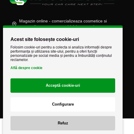
Magazin online - comercializeaza cosmetice si
accesorii auto, moto, atv, biciclete, camioane
(+40) 745 848 890
Acest site folosește cookie-uri
comenzi@autocarestore.ro
Folosim cookie-uri pentru a colecta si analiza informații despre
performanța și utilizarea site-ului, pentru a oferi funcții
personalizate pe social media și pentru a îmbunătăți conținutul
reclamelor.
Află despre cookie
Acceptă cookie-uri
Configurare
Refuz