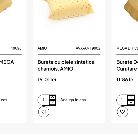
40696
AMIO
AVX-AMT9002
MEGA DRIV
, MEGA
Burete cu piele sintetica
Burete D
chamois, AMIO
Curatare
DRIVE
16.01 lei
11.86 lei
 cos
Adauga in cos
Burete
Burete
cu
Doua
piele
Fete
sintetica
Pentru
chamois,
Curatare
AMIO
Sticla,
MEGA
DRIVE