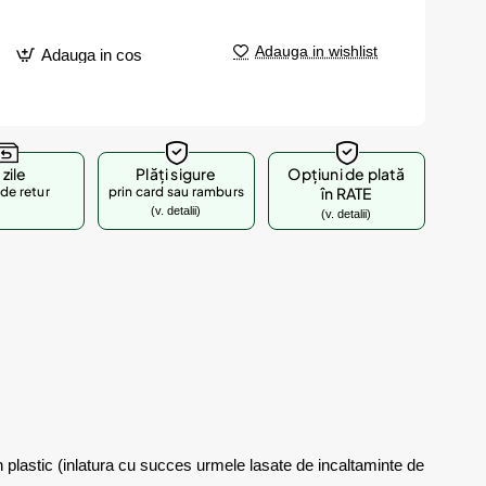
Adauga in wishlist
Adauga in cos
 zile
Plăți sigure
Opțiuni de plată
de retur
prin card sau ramburs
în RATE
(v. detalii)
(v. detalii)
n plastic (inlatura cu succes urmele lasate de incaltaminte de