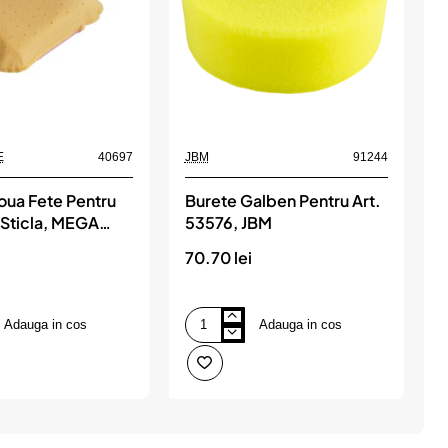
E
40697
JBM
91244
J
oua Fete Pentru
Burete Galben Pentru Art.
B
 Sticla, MEGA
53576, JBM
70.70 lei
4
Adauga in cos
Adauga in cos
Burete
B
Galben
g
Pentru
p
Art.
a
53576,
5
JBM