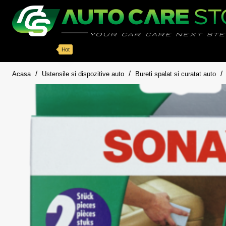
Categorii
Detailing auto
Accesorii
Pache
Hot
home
Acasa
Ustensile si dispozitive auto
Bureti spalat si curatat auto