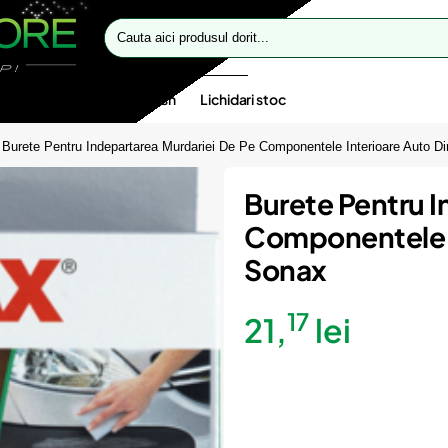
Cauta
aici
produsul
dorit...
te speciale
Oferte flash
Lichidari stoc
Burete Pentru Indepartarea Murdariei De Pe Componentele Interioare Auto Di
Burete Pentru I
Componentele In
Sonax
17
21,
lei