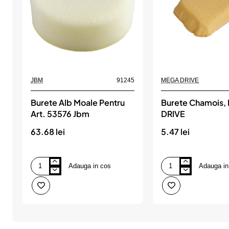
JBM
91245
MEGA DRIVE
Burete Alb Moale Pentru
Burete Chamois
Art. 53576 Jbm
DRIVE
63.68 lei
5.47 lei
Adauga in cos
Adauga in
Burete
Burete
Alb
Chamois,
Moale
MEGA
Pentru
DRIVE
Art.
53576
Jbm