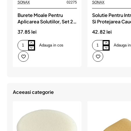
SONAX
02275
SONAX
Burete Moale Pentru
Solutie Pentru Int
Aplicarea Solutiilor, Set 2
Si Protejarea Cau
Buc Sonax
100 Ml. Blister S
37.85 lei
42.82 lei
Adauga in cos
Adauga in
Burete
Solutie
Moale
Pentru
Pentru
Intretinerea
Aplicarea
Si
Solutiilor,
Protejarea
Set
Cauciucului
2
100
Buc
Ml.
Sonax
Blister
Sonax
Aceeasi categorie