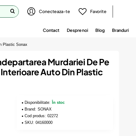
Conecteaza-te
Favorite
Contact
Despre noi
Blog
Branduri
n Plastic Sonax
ndepartarea Murdariei De Pe
terioare Auto Din Plastic
Disponibilitate:
În stoc
Brand:
SONAX
Cod produs:
02272
SKU:
04160000