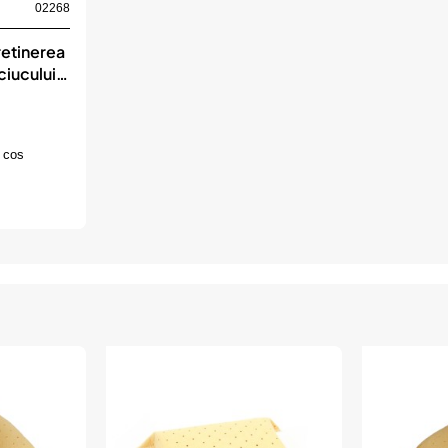
02268
retinerea
ciucului
onax
 cos