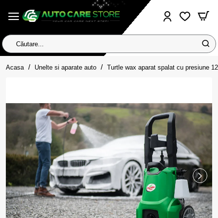
Căutare...
home
Acasa
Unelte si aparate auto
Turtle wax aparat spalat cu presiune 1