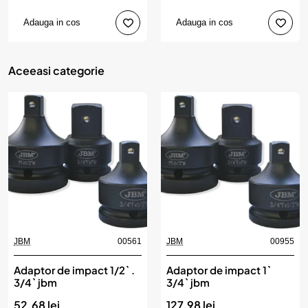
Adauga in cos
Adauga in cos
Aceeasi categorie
JBM
00561
JBM
00955
Adaptor de impact 1/2` .
Adaptor de impact 1`
3/4` jbm
3/4` jbm
52.68 lei
127.98 lei