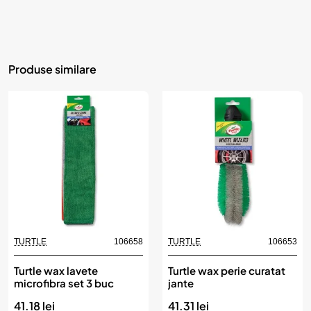
Produse similare
TURTLE
106658
TURTLE
106653
Turtle wax lavete
Turtle wax perie curatat
microfibra set 3 buc
jante
41.18 lei
41.31 lei