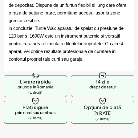
de depozitat. Dispune de un furtun flexibil si lung care ofera
o raza de actiune mare, permitand accesul usor la zone
greu accesibile.
in concluzie, Turtle Wax aparatul de spalat cu presiune de
120 bar si 1600W este un instrument puternic si versatil
pentru curatarea eficienta a diferitelor suprafete. Cu acest
aparat, vei obtine rezultate profesionale de curatare in
confortul propriei tale curti sau garaje.
Livrare rapida
14 zile
oriunde in Romania
drept de retur
(v. detalii)
Plăți sigure
Opțiuni de plată
prin card sau ramburs
în RATE
(v. detalii)
(v. detalii)