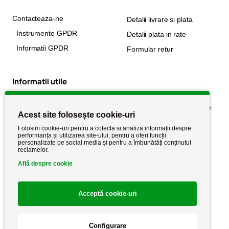
Contacteaza-ne
Detalii livrare si plata
Instrumente GPDR
Detalii plata in rate
Informatii GPDR
Formular retur
Informatii utile
Despre noi
Politica de confidențialitate
Acest site folosește cookie-uri
Stiri si noutati
Politica de retur
Folosim cookie-uri pentru a colecta si analiza informații despre
Politica de cookie
performanța și utilizarea site-ului, pentru a oferi funcții
Termeni si conditii
personalizate pe social media și pentru a îmbunătăți conținutul
reclamelor.
Află despre cookie
Acceptă cookie-uri
Configurare