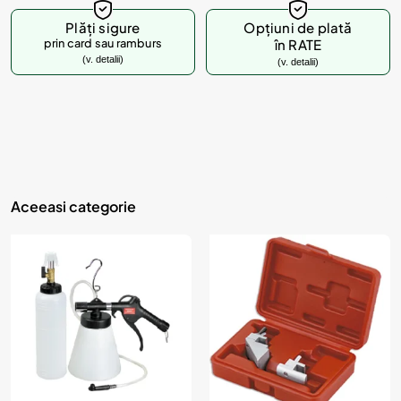
d
u
Plăți sigure
Opțiuni de plată
prin card sau ramburs
în RATE
s
(v. detalii)
(v. detalii)
u
l
?
Aceeasi categorie