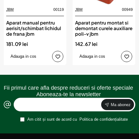
JBM
00119
JBM
00949
Aparat manual pentru
Aparat pentru montat si
aerisit/schimbat lichidul
demontat curele auxiliare
de frana jbm
poli-v jbm
181.09 lei
142.67 lei
Adauga in cos
Adauga in cos
Fii primul care afla despre reduceri si oferte speciale
Aboneaza-te la newsletter
Ma abonez
Am citit și sunt de acord cu
Politica de confidențialitate