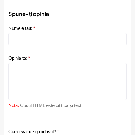
Spune-ți opinia
Numele tău:
Opinia ta:
Notă:
Codul HTML este citit ca şi text!
C
Cum evaluezi produsul?