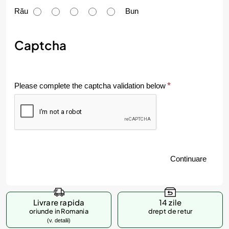
u
Rău
Bun
m
e
Captcha
v
a
Please complete the captcha validation below
l
u
e
z
Continuare
i
p
r
Livrare rapida
14 zile
o
oriunde in Romania
drept de retur
(v. detalii)