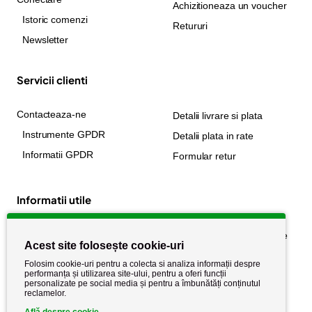
Achizitioneaza un voucher
Istoric comenzi
Retururi
Newsletter
Servicii clienti
Contacteaza-ne
Detalii livrare si plata
Instrumente GPDR
Detalii plata in rate
Informatii GPDR
Formular retur
Informatii utile
Despre noi
Politica de confidențialitate
Acest site folosește cookie-uri
Stiri si noutati
Politica de retur
Folosim cookie-uri pentru a colecta si analiza informații despre
Politica de cookie
performanța și utilizarea site-ului, pentru a oferi funcții
Termeni si conditii
personalizate pe social media și pentru a îmbunătăți conținutul
reclamelor.