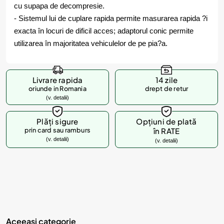
cu supapa de decompresie.
- Sistemul lui de cuplare rapida permite masurarea rapida ?i
exacta în locuri de dificil acces; adaptorul conic permite
utilizarea în majoritatea vehiculelor de pe pia?a.
Livrare rapida
14 zile
oriunde in Romania
drept de retur
(v. detalii)
Plăți sigure
Opțiuni de plată
prin card sau ramburs
în RATE
(v. detalii)
(v. detalii)
Aceeasi categorie