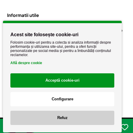
Informatii utile
Despre noi
Politica de confidențialitate
Acest site folosește cookie-uri
Stiri si noutati
Politica de retur
Folosim cookie-uri pentru a colecta si analiza informații despre
Politica de cookie
performanța și utilizarea site-ului, pentru a oferi funcții
Termeni si conditii
personalizate pe social media și pentru a îmbunătăți conținutul
reclamelor.
Află despre cookie
Acceptă cookie-uri
Configurare
Copyright AutoCareStore.ro © 2026 Toate drepturile rezervate.
Refuz
Adauga in cos