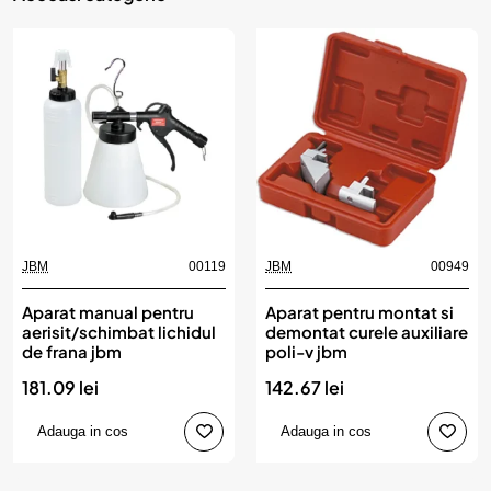
JBM
00119
JBM
00949
Aparat manual pentru
Aparat pentru montat si
aerisit/schimbat lichidul
demontat curele auxiliare
de frana jbm
poli-v jbm
181.09 lei
142.67 lei
Adauga in cos
Adauga in cos