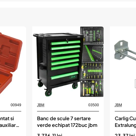
00949
JBM
03500
JBM
tat si
Banc de scule 7 sertare
Carlig Cu
uxiliare
verde echipat 172buc jbm
Extralun
Lucru Re
3,736.11 lei
23.37 lei