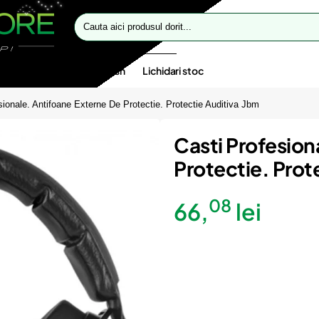
Cauta
aici
produsul
dorit...
te speciale
Oferte flash
Lichidari stoc
sionale. Antifoane Externe De Protectie. Protectie Auditiva Jbm
Casti Profesion
Protectie. Prot
08
66,
lei