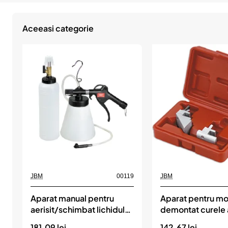
Aceeasi categorie
JBM
00119
JBM
Aparat manual pentru
Aparat pentru mon
aerisit/schimbat lichidul
demontat curele a
de frana jbm
poli-v jbm
181.09 lei
142.67 lei