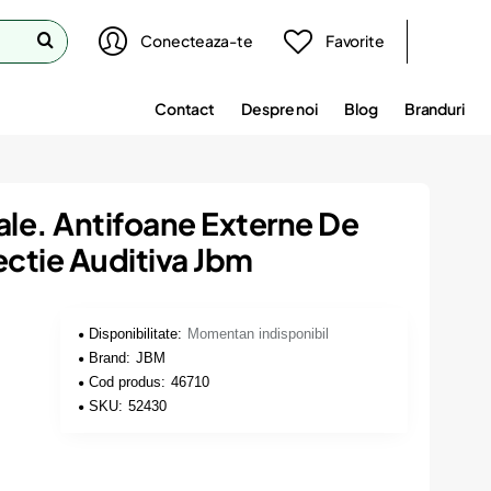
Conecteaza-te
Favorite
Contact
Despre noi
Blog
Branduri
ale. Antifoane Externe De
ectie Auditiva Jbm
Disponibilitate:
Momentan indisponibil
Brand:
JBM
Cod produs:
46710
SKU:
52430