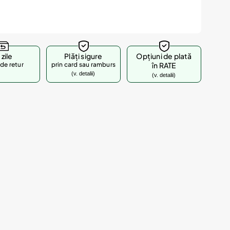
 zile
Plăți sigure
Opțiuni de plată
de retur
prin card sau ramburs
în RATE
(v. detalii)
(v. detalii)