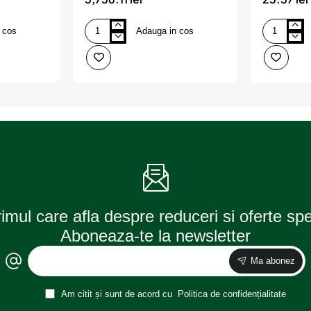
 cos
Adauga in cos
Banc
Carlig
de
Cu
scule
2
7
Varfuri
sertare
Extralungi
verde
Pentru
echipat
Masa
172buc
De
jbm
Lucru
Ref.
51035
Jbm
rimul care afla despre reduceri si oferte sp
Aboneaza-te la newsletter
Ma abonez
Am citit și sunt de acord cu
Politica de confidențialitate