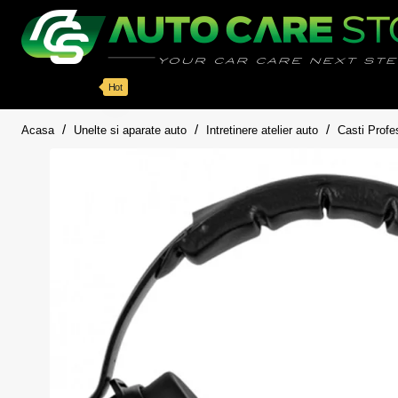
Categorii
Detailing auto
Accesorii
Pache
Hot
home
Acasa
Unelte si aparate auto
Intretinere atelier auto
Casti Profe