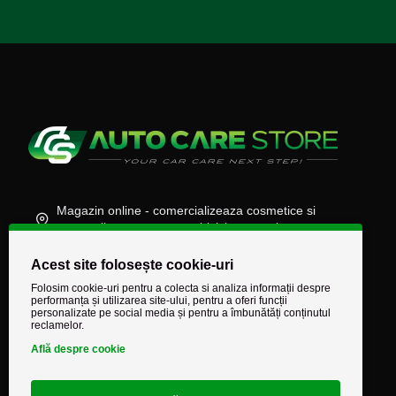
Magazin online - comercializeaza cosmetice si
accesorii auto, moto, atv, biciclete, camioane
(+40) 745 848 890
Acest site folosește cookie-uri
comenzi@autocarestore.ro
Folosim cookie-uri pentru a colecta si analiza informații despre
performanța și utilizarea site-ului, pentru a oferi funcții
personalizate pe social media și pentru a îmbunătăți conținutul
reclamelor.
Află despre cookie