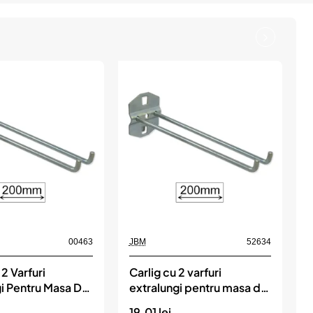
00463
JBM
52634
J
 2 Varfuri
Carlig cu 2 varfuri
gi Pentru Masa De
extralungi pentru masa de
r
f. 51035 Jbm
lucru ref. 51035 jbm
19.01 lei
2