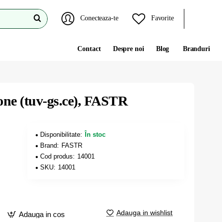
Conecteaza-te
Favorite
Contact
Despre noi
Blog
Branduri
tone (tuv-gs.ce), FASTR
Disponibilitate:
În stoc
Brand:
FASTR
Cod produs:
14001
SKU:
14001
Adauga in wishlist
Adauga in cos