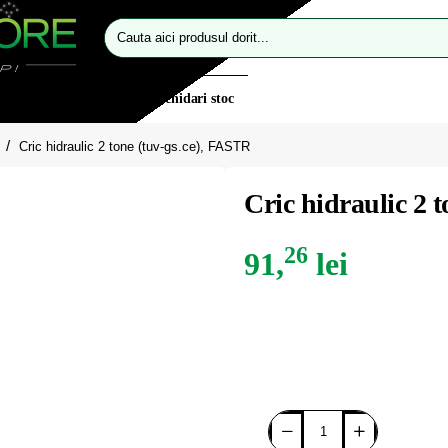
Cauta
aici
produsul
dorit...
eciale
Oferte flash
Lichidari stoc
Cric hidraulic 2 tone (tuv-gs.ce), FASTR
Cric hidraulic 2 
26
91,
lei