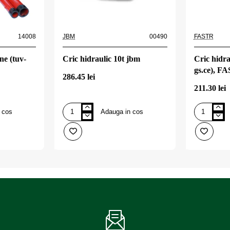
14008
JBM
00490
FASTR
ne (tuv-
Cric hidraulic 10t jbm
Cric hidra
gs.ce), F
286.45 lei
211.30 lei
 cos
Adauga in cos
Cric
Cric
hidraulic
hidraulic
10t
12
jbm
tone
(tuv-
gs.ce),
FASTR