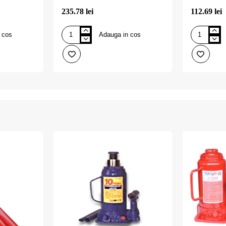
235.78 lei
112.69 lei
 cos
Adauga in cos
Cric
Cric
crocodil
hidraulic
2t
3
(tuv-
tone
gs.ce),
(tuv-
FASTR
gs.ce),
FASTR