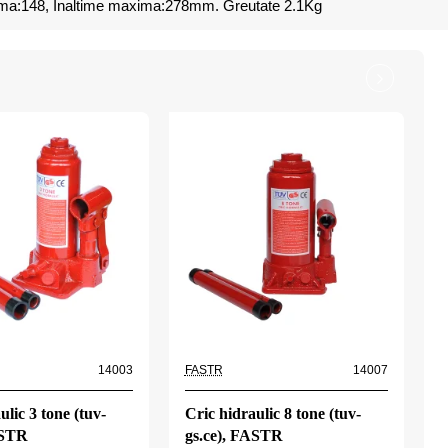
inima:148, Inaltime maxima:278mm. Greutate 2.1Kg
14003
FASTR
14007
F
ulic 3 tone (tuv-
Cric hidraulic 8 tone (tuv-
C
ASTR
gs.ce), FASTR
g