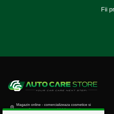
Fii p
Magazin online - comercializeaza cosmetice si
accesorii auto, moto, atv, biciclete, camioane