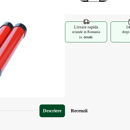
Livrare rapida
14
oriunde in Romania
drept
(v. detalii)
Descriere
Recenzii