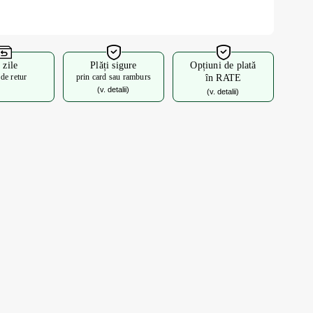
 zile
Plăți sigure
Opțiuni de plată
 de retur
prin card sau ramburs
în RATE
(v. detalii)
(v. detalii)