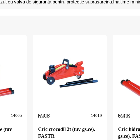
ut cu valva de siguranta pentru protectie suprasarcina.Inaltime m
14005
FASTR
14019
FASTR
e (tuv-
Cric crocodil 2t (tuv-gs.ce),
Cric hidra
FASTR
gs.ce), F