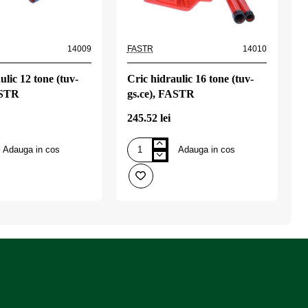
14009
FASTR
14010
F
ulic 12 tone (tuv-
Cric hidraulic 16 tone (tuv-
C
ASTR
gs.ce), FASTR
g
245.52 lei
2
Adauga in cos
Adauga in cos
Cric
C
hidraulic
h
16
2
tone
t
(tuv-
(
gs.ce),
g
FASTR