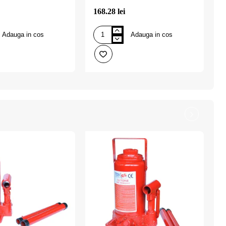
168.28 lei
1
Adauga in cos
Adauga in cos
Cric
C
hidraulic
h
8
1
tone
t
(tuv-
(
gs.ce),
g
FASTR