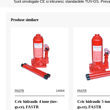
Sunt omologate CE si intrunesc standardele TUV-GS. Prevaz
Produse similare
FASTR
14004
FASTR
Cric hidraulic 4 tone (tuv-
Cric hidraulic 5 ton
gs.ce), FASTR
gs.ce), FASTR