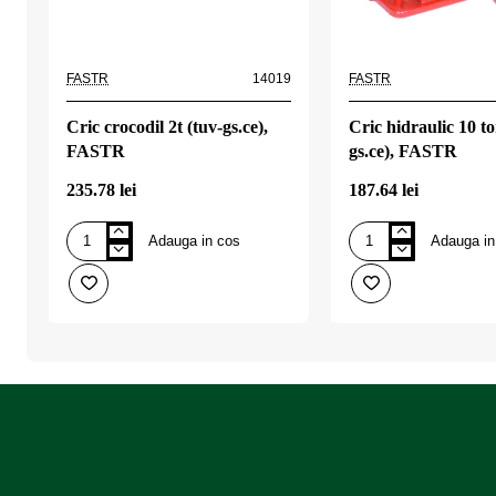
FASTR
14019
FASTR
Cric crocodil 2t (tuv-gs.ce),
Cric hidraulic 10 to
FASTR
gs.ce), FASTR
235.78 lei
187.64 lei
Adauga in cos
Adauga in
Cric
Cric
crocodil
hidraulic
2t
10
(tuv-
tone
gs.ce),
(tuv-
FASTR
gs.ce),
FASTR