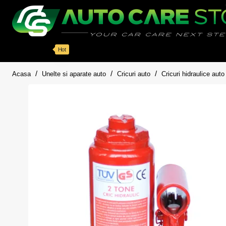
Categorii
Detailing auto
Accesorii
Pachete sp
Hot
home
Acasa
Unelte si aparate auto
Cricuri auto
Cricuri hidraulice auto