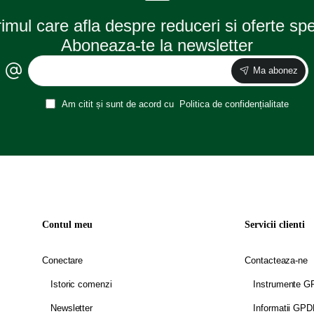
rimul care afla despre reduceri si oferte sp
Aboneaza-te la newsletter
Ma abonez
Am citit și sunt de acord cu
Politica de confidențialitate
Contul meu
Servicii clienti
Conectare
Contacteaza-ne
Istoric comenzi
Instrumente 
Newsletter
Informatii GP