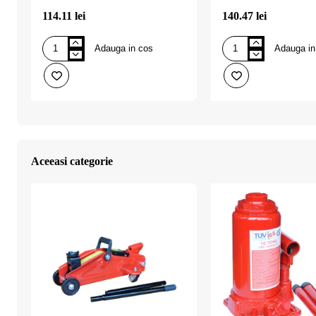
114.11 lei
140.47 lei
Adauga in cos
Adauga in
Cric
Cric
hidraulic
hidraulic
4
5
tone
tone
(tuv-
(tuv-
gs.ce),
gs.ce),
FASTR
FASTR
Aceeasi categorie