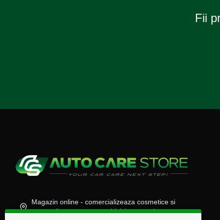
Fii p
Magazin online - comercializeaza cosmetice si
accesorii auto, moto, atv, biciclete, camioane