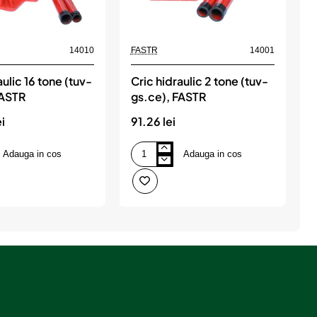
14010
FASTR
14001
F
aulic 16 tone (tuv-
Cric hidraulic 2 tone (tuv-
C
FASTR
gs.ce), FASTR
(
i
91.26 lei
2
Adauga in cos
Adauga in cos
Cric
C
hidraulic
h
2
2
tone
t
(tuv-
(
gs.ce),
g
FASTR