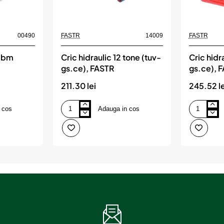
00490
FASTR
14009
FASTR
 jbm
Cric hidraulic 12 tone (tuv-
Cric hidr
gs.ce), FASTR
gs.ce), 
211.30 lei
245.52 le
 cos
Adauga in cos
Cric
Cric
hidraulic
hidraulic
12
16
tone
tone
(tuv-
(tuv-
gs.ce),
gs.ce),
FASTR
FASTR