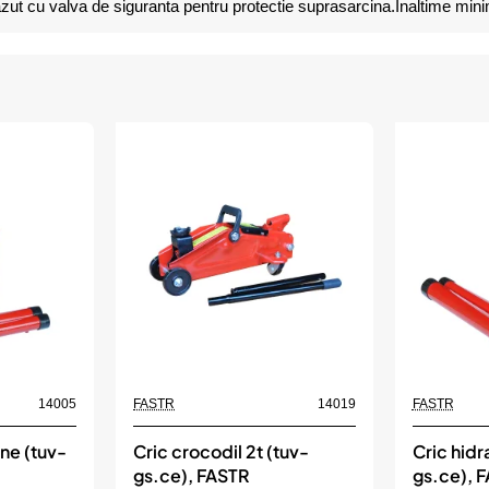
ut cu valva de siguranta pentru protectie suprasarcina.Inaltime m
14005
FASTR
14019
FASTR
one (tuv-
Cric crocodil 2t (tuv-
Cric hidr
gs.ce), FASTR
gs.ce), 