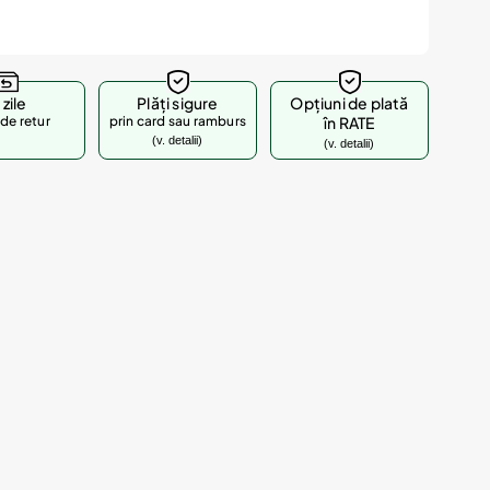
 zile
Plăți sigure
Opțiuni de plată
de retur
prin card sau ramburs
în RATE
(v. detalii)
(v. detalii)