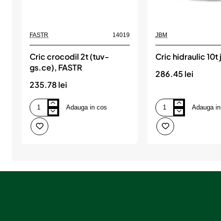
FASTR
14019
JBM
Cric crocodil 2t (tuv-
Cric hidraulic 10t
gs.ce), FASTR
286.45 lei
235.78 lei
Adauga in cos
Adauga in
Cric
Cric
crocodil
hidraulic
2t
10t
(tuv-
jbm
gs.ce),
FASTR