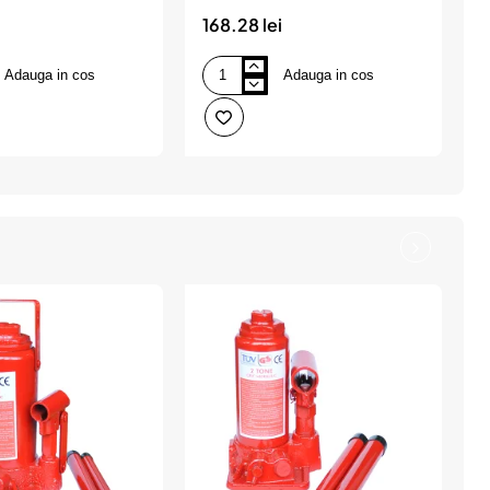
168.28 lei
2
Adauga in cos
Adauga in cos
Cric
C
hidraulic
h
8
1
tone
t
(tuv-
(
gs.ce),
g
FASTR