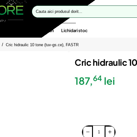
Cauta
aici
produsul
dorit...
te speciale
Oferte flash
Lichidari stoc
Cric hidraulic 10 tone (tuv-gs.ce), FASTR
Cric hidraulic 
64
187,
lei