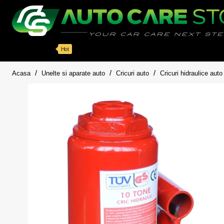
Categorii
Detailing auto
Accesorii
Pache
Hot
home
Acasa
Unelte si aparate auto
Cricuri auto
Cricuri hidraulice auto