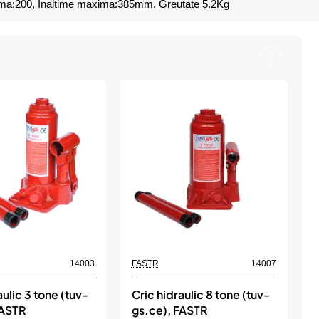
inima:200, Inaltime maxima:385mm. Greutate 5.2Kg
14003
FASTR
14007
F
aulic 3 tone (tuv-
Cric hidraulic 8 tone (tuv-
C
FASTR
gs.ce), FASTR