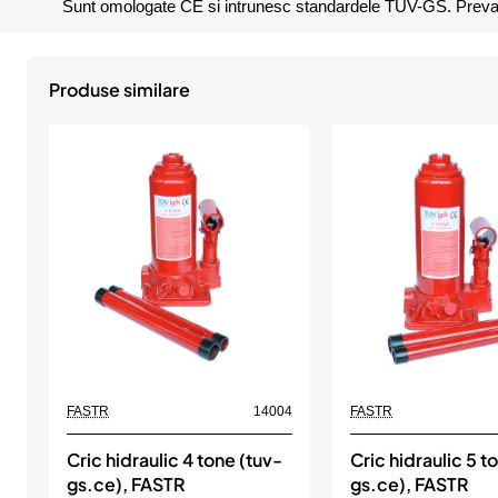
Sunt omologate CE si intrunesc standardele TUV-GS. Prevaz
Produse similare
FASTR
14004
FASTR
Cric hidraulic 4 tone (tuv-
Cric hidraulic 5 t
gs.ce), FASTR
gs.ce), FASTR