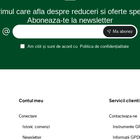
rimul care afla despre reduceri si oferte sp
Aboneaza-te la newsletter
Ma abonez
Am citit și sunt de acord cu
Politica de confidențialitate
Contul meu
Servicii clienti
Conectare
Contacteaza-ne
Istoric comenzi
Instrumente 
Newsletter
Informatii GP