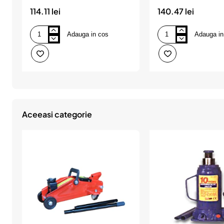
114.11 lei
140.47 lei
Adauga in cos
Adauga in
Cric
Cric
hidraulic
hidraulic
4
5
tone
tone
(tuv-
(tuv-
gs.ce),
gs.ce),
FASTR
FASTR
Aceeasi categorie