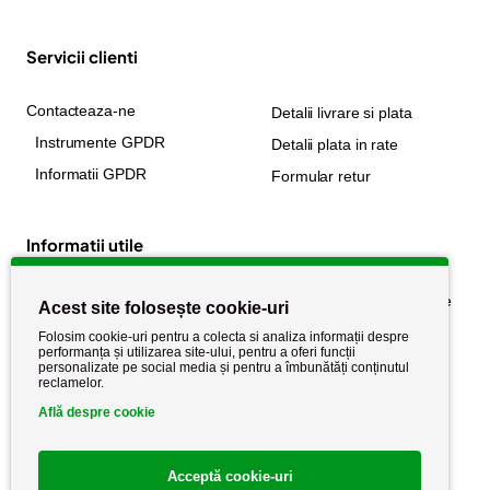
Servicii clienti
Contacteaza-ne
Detalii livrare si plata
Instrumente GPDR
Detalii plata in rate
Informatii GPDR
Formular retur
Informatii utile
Despre noi
Politica de confidențialitate
Acest site folosește cookie-uri
Stiri si noutati
Politica de retur
Folosim cookie-uri pentru a colecta si analiza informații despre
performanța și utilizarea site-ului, pentru a oferi funcții
Politica de cookie
Termeni si conditii
personalizate pe social media și pentru a îmbunătăți conținutul
reclamelor.
Află despre cookie
Acceptă cookie-uri