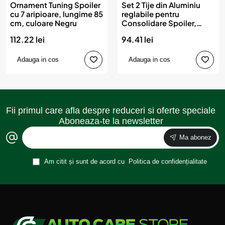
Ornament Tuning Spoiler
Set 2 Tije din Aluminiu
cu 7 aripioare, lungime 85
reglabile pentru
cm, culoare Negru
Consolidare Spoiler,
lungime 10cm, IMITATIE
112.22 lei
94.41 lei
CARBON
Adauga in cos
Adauga in cos
Fii primul care afla despre reduceri si oferte speciale
Aboneaza-te la newsletter
Ma abonez
Am citit și sunt de acord cu
Politica de confidențialitate