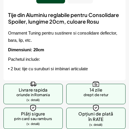
Tije din Aluminiu reglabile pentru Consolidare
Spoiler, lungime 20cm, culoare Rosu
Ornament Tuning pentru sustinere si consolidare deflector,
bara, lip, etc.
Dimensiuni: 20cm
Pachetul include:
• 2 buc tije cu suruburi si imbinari articulate
Livrare rapida
14 zile
oriunde in Romania
drept de retur
(v. detalii)
Plăți sigure
Opțiuni de plată
prin card sau ramburs
în RATE
(v. detalii)
(v. detalii)